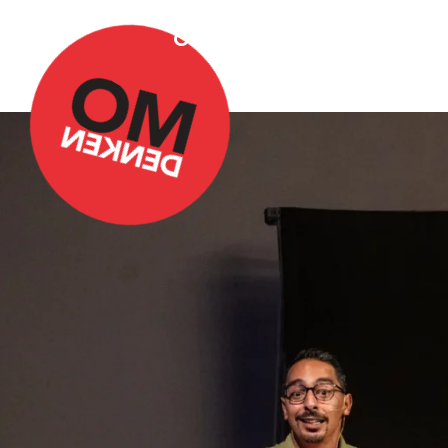
Over Omdenken
Podca