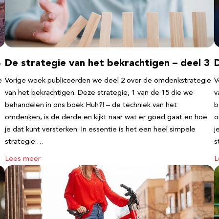
4
De strategie van het bekrachtigen – deel 3
D
e
Vorige week publiceerden we deel 2 over de omdenkstrategie
V
van het bekrachtigen. Deze strategie, 1 van de 15 die we
v
behandelen in ons boek Huh?! – de techniek van het
b
omdenken, is de derde en kijkt naar wat er goed gaat en hoe
o
je dat kunt versterken. In essentie is het een heel simpele
j
strategie:…
s
Lees meer
L