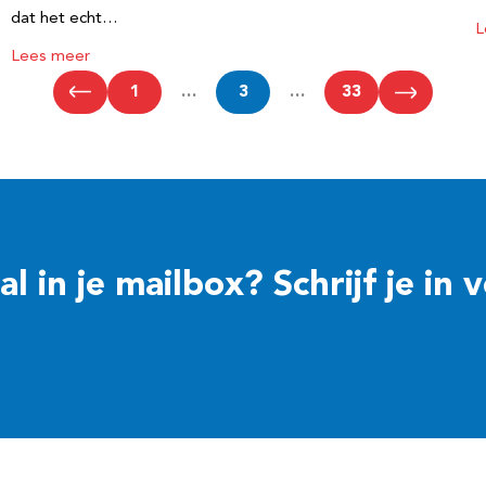
dat het echt…
L
Lees meer
1
…
3
…
33
 in je mailbox? Schrijf je in 