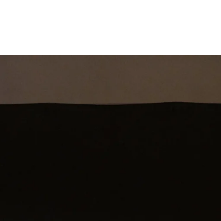
st
Theatershow
Training
Omdenkkrin