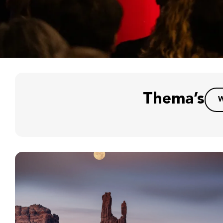
Thema’s
W