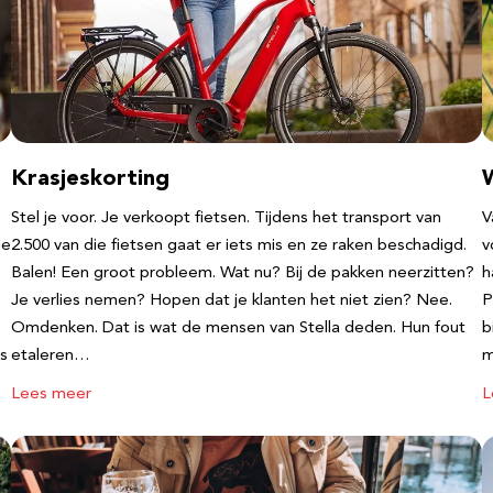
1
Krasjeskorting
Stel je voor. Je verkoopt fietsen. Tijdens het transport van
V
de
2.500 van die fietsen gaat er iets mis en ze raken beschadigd.
v
Balen! Een groot probleem. Wat nu? Bij de pakken neerzitten?
h
Je verlies nemen? Hopen dat je klanten het niet zien? Nee.
P
Omdenken. Dat is wat de mensen van Stella deden. Hun fout
b
s
etaleren…
m
Lees meer
L