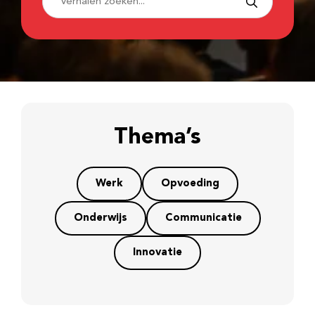
Thema’s
Werk
Opvoeding
Onderwijs
Communicatie
Innovatie