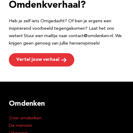
e
Omdenkverhaal?
s
Heb je zelf iets Omgedacht? Of ben je ergens een
inspirerend voorbeeld tegengekomen? Laat het ons
weten! Stuur een mailtje naar contact@omdenken.nl. We
krijgen geen genoeg van jullie hersenspinsels!
Vertel jouw verhaal
Omdenken
Over omdenken
De mensen