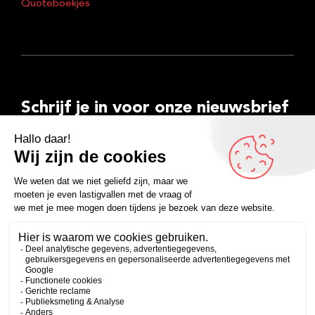
Quoteboekjes
Schrijf je in voor onze nieuwsbrief
E-
mailadres
Inschrijven
Facebook
Instagram
LinkedIn
YouTube
Spotify
Copyright 2026
Algemene voorwaarden