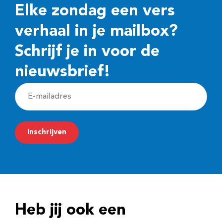
Elke zondag een vers
verhaal in je mailbox?
Schrijf je in voor de
nieuwsbrief!
E
-
m
Inschrijven
a
i
l
a
d
Heb jij ook een
r