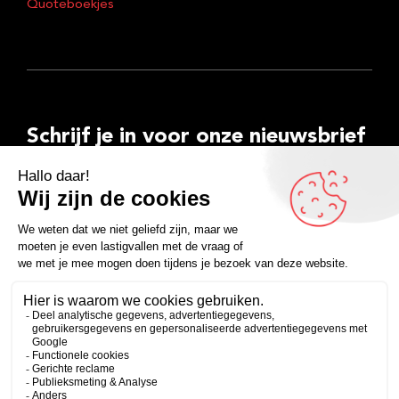
Quoteboekjes
Schrijf je in voor onze nieuwsbrief
E-
mailadres
Inschrijven
Facebook
Instagram
LinkedIn
YouTube
Spotify
Copyright 2026
Algemene voorwaarden