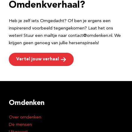
e
Omdenkverhaal?
s
Heb je zelf iets Omgedacht? Of ben je ergens een
inspirerend voorbeeld tegengekomen? Laat het ons
weten! Stuur een mailtje naar contact@omdenken.nl. We
krijgen geen genoeg van jullie hersenspinsels!
Vertel jouw verhaal
Omdenken
Over omdenken
De mensen