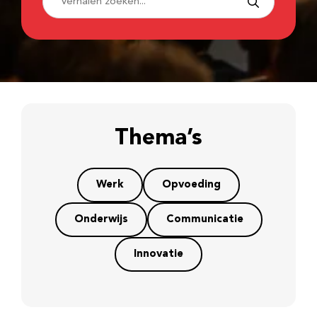
Thema’s
Werk
Opvoeding
Onderwijs
Communicatie
Innovatie