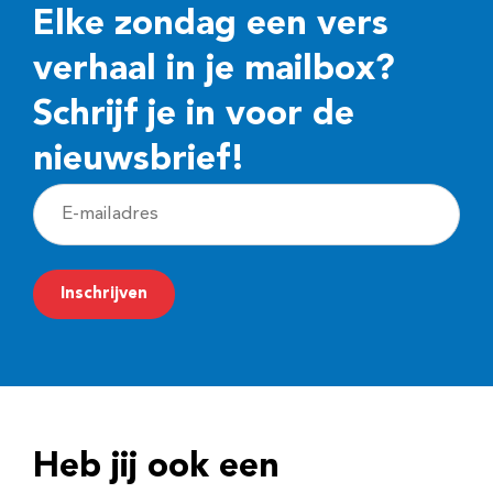
Elke zondag een vers
verhaal in je mailbox?
Schrijf je in voor de
nieuwsbrief!
E
-
m
Inschrijven
a
i
l
a
d
Heb jij ook een
r