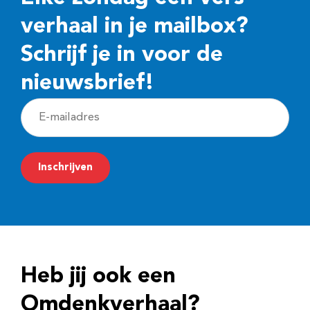
verhaal in je mailbox?
Schrijf je in voor de
nieuwsbrief!
E
-
m
Inschrijven
a
i
l
a
d
Heb jij ook een
r
e
Omdenkverhaal?