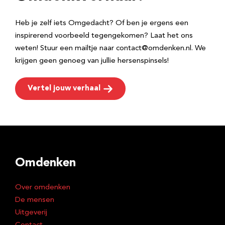
s
Heb je zelf iets Omgedacht? Of ben je ergens een
inspirerend voorbeeld tegengekomen? Laat het ons
weten! Stuur een mailtje naar contact@omdenken.nl. We
krijgen geen genoeg van jullie hersenspinsels!
Vertel jouw verhaal
Omdenken
Over omdenken
De mensen
Uitgeverij