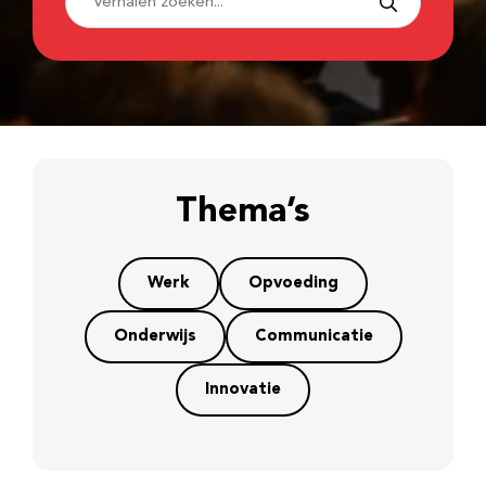
Thema’s
Werk
Opvoeding
Onderwijs
Communicatie
Innovatie