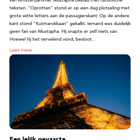
van Amsterdammer Mustapha beklad met racistische
teksten. “Oprotten” stond er op een dag plotseling met
grote witte letters aan de passagierskant. Op de andere
kant stond “Kutmarokkaan” gekalkt. Iemand was duidelijk
geen fan van Mustapha. Hij snapte er zelf niets van.
Hoewel hij het vervelend vond, besloot…
Lees meer
Een lelijk gevaarte