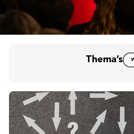
Thema’s
W