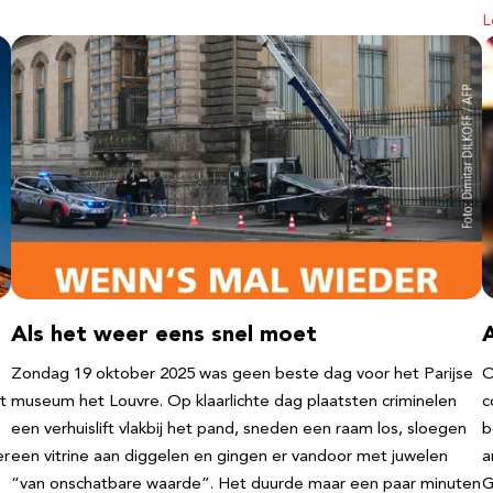
L
Als het weer eens snel moet
Zondag 19 oktober 2025 was geen beste dag voor het Parijse
O
t
museum het Louvre. Op klaarlichte dag plaatsten criminelen
c
een verhuislift vlakbij het pand, sneden een raam los, sloegen
b
er
een vitrine aan diggelen en gingen er vandoor met juwelen
a
“van onschatbare waarde”. Het duurde maar een paar minuten
G