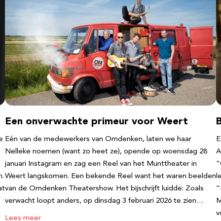
Een onverwachte primeur voor Weert
e
Eén van de medewerkers van Omdenken, laten we haar
E
Nelleke noemen (want zo heet ze), opende op woensdag 28
A
januari Instagram en zag een Reel van het Munttheater in
“
n.
Weert langskomen. Een bekende Reel want het waren beelden
l
at
van de Omdenken Theatershow. Het bijschrijft luidde: Zoals
“
verwacht loopt anders, op dinsdag 3 februari 2026 te zien…
M
v
Lees meer