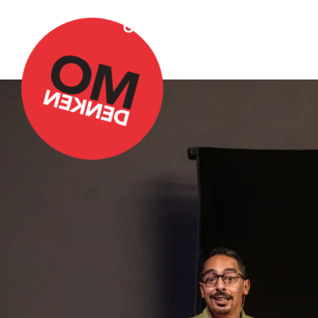
Over Omdenken
Podca