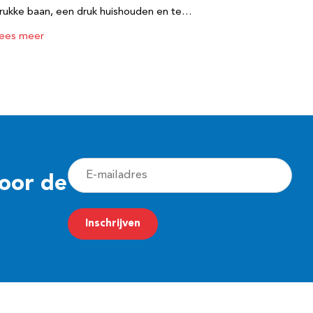
rukke baan, een druk huishouden en te…
ees meer
E
voor de
-
m
Inschrijven
a
i
l
a