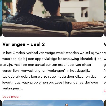
Verlangen – deel 2
V
In het Omdenkverhaal van vorige week stonden we stil bij twee
A
woorden die bij een oppervlakkige beschouwing identiek lijken
w
te
te zijn, maar op een aantal punten essentieel van elkaar
g
verschillen: ‘verwachting’ en ‘verlangen’. In het dagelijks
N
n
taalgebruik gebruiken we ze regelmatig door elkaar en dat
s
levert nogal vaak problemen op. Lees hieronder verder over
e
verlangens…
L
Lees meer