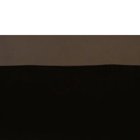
st
Theatershow
Training
Omdenkkrin