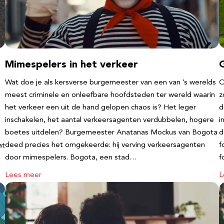
Mimespelers in het verkeer
Wat doe je als kersverse burgemeester van een van ’s werelds
O
meest criminele en onleefbare hoofdsteden ter wereld waarin
z
het verkeer een uit de hand gelopen chaos is? Het leger
d
inschakelen, het aantal verkeersagenten verdubbelen, hogere
i
boetes uitdelen? Burgemeester Anatanas Mockus van Bogota
d
deed precies het omgekeerde: hij verving verkeersagenten
f
at
door mimespelers. Bogota, een stad…
f
Lees meer
L