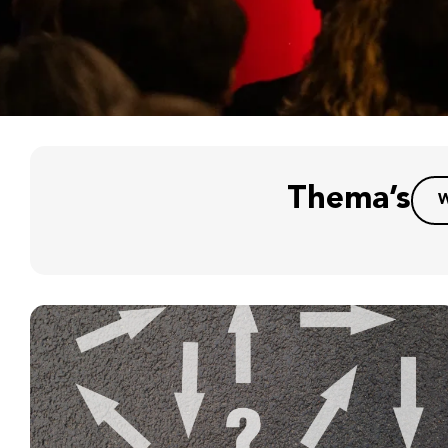
Thema’s
W