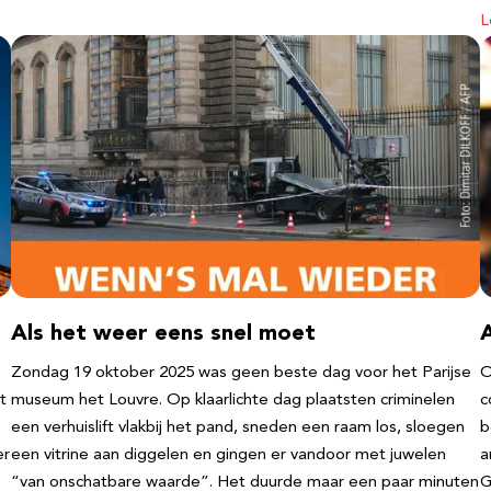
L
Als het weer eens snel moet
Zondag 19 oktober 2025 was geen beste dag voor het Parijse
O
t
museum het Louvre. Op klaarlichte dag plaatsten criminelen
c
een verhuislift vlakbij het pand, sneden een raam los, sloegen
b
er
een vitrine aan diggelen en gingen er vandoor met juwelen
a
“van onschatbare waarde”. Het duurde maar een paar minuten
G