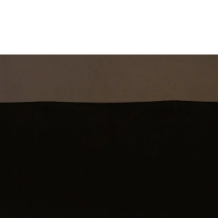
st
Theatershow
Training
Omdenkkrin