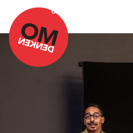
Over Omdenken
Podca