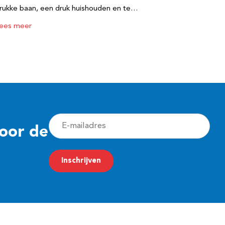
rukke baan, een druk huishouden en te…
ees meer
E
voor de
-
m
Inschrijven
a
i
l
a