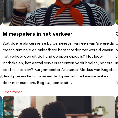
Mimespelers in het verkeer
Wat doe je als kersverse burgemeester van een van ’s werelds
O
meest criminele en onleefbare hoofdsteden ter wereld waarin
z
het verkeer een uit de hand gelopen chaos is? Het leger
d
inschakelen, het aantal verkeersagenten verdubbelen, hogere
i
boetes uitdelen? Burgemeester Anatanas Mockus van Bogota
d
deed precies het omgekeerde: hij verving verkeersagenten
f
at
door mimespelers. Bogota, een stad…
f
Lees meer
L