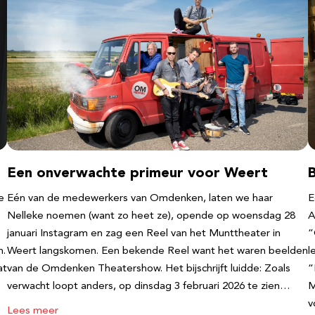
Een onverwachte primeur voor Weert
e
Eén van de medewerkers van Omdenken, laten we haar
E
Nelleke noemen (want zo heet ze), opende op woensdag 28
A
januari Instagram en zag een Reel van het Munttheater in
“
n.
Weert langskomen. Een bekende Reel want het waren beelden
l
at
van de Omdenken Theatershow. Het bijschrijft luidde: Zoals
“
verwacht loopt anders, op dinsdag 3 februari 2026 te zien…
M
v
Lees meer