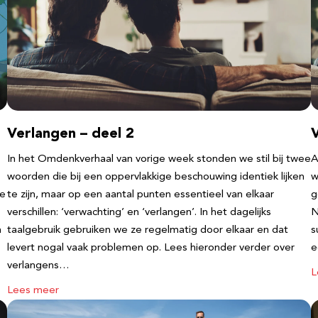
Verlangen – deel 2
V
In het Omdenkverhaal van vorige week stonden we stil bij twee
A
woorden die bij een oppervlakkige beschouwing identiek lijken
w
te
te zijn, maar op een aantal punten essentieel van elkaar
g
verschillen: ‘verwachting’ en ‘verlangen’. In het dagelijks
N
n
taalgebruik gebruiken we ze regelmatig door elkaar en dat
s
levert nogal vaak problemen op. Lees hieronder verder over
e
verlangens…
L
Lees meer