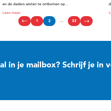
en de daders wisten te ontkomen op…
d
Lees meer
L
1
2
…
33
 in je mailbox? Schrijf je in 