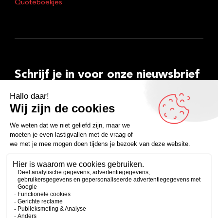
Quoteboekjes
Schrijf je in voor onze nieuwsbrief
E-
mailadres
Inschrijven
Facebook
Instagram
LinkedIn
YouTube
Spotify
Copyright 2026
Algemene voorwaarden