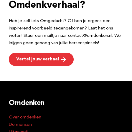
e
Omdenkverhaal?
s
Heb je zelf iets Omgedacht? Of ben je ergens een
inspirerend voorbeeld tegengekomen? Laat het ons
weten! Stuur een mailtje naar contact@omdenken.nl. We
krijgen geen genoeg van jullie hersenspinsels!
Vertel jouw verhaal
Omdenken
Over omdenken
De mensen