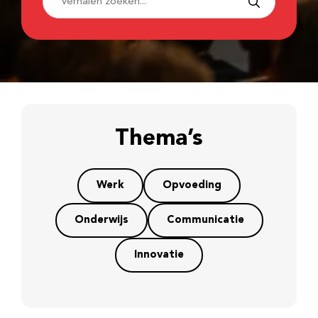
Thema’s
Werk
Opvoeding
Onderwijs
Communicatie
Innovatie