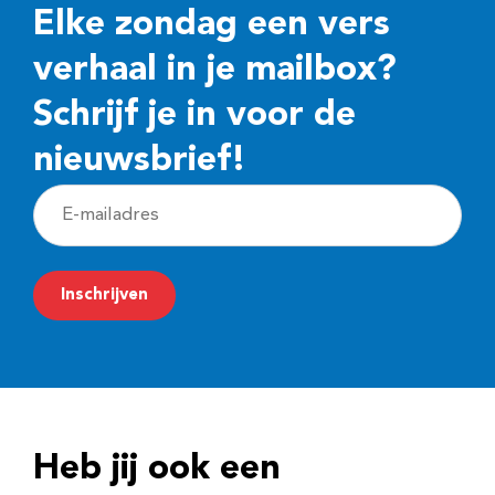
Elke zondag een vers
verhaal in je mailbox?
Schrijf je in voor de
nieuwsbrief!
E
-
m
Inschrijven
a
i
l
a
d
Heb jij ook een
r