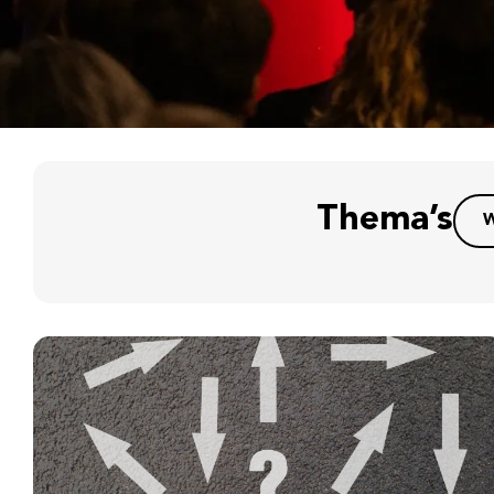
Thema’s
W