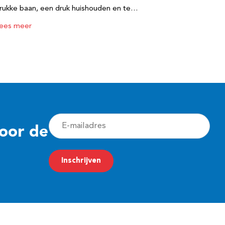
rukke baan, een druk huishouden en te…
ees meer
E
voor de
-
m
Inschrijven
a
i
l
a