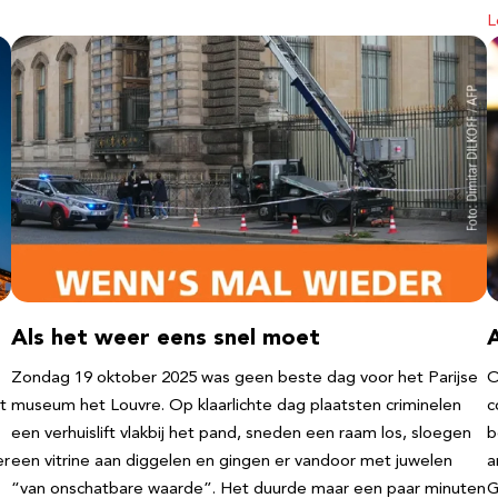
L
Als het weer eens snel moet
Zondag 19 oktober 2025 was geen beste dag voor het Parijse
O
t
museum het Louvre. Op klaarlichte dag plaatsten criminelen
c
een verhuislift vlakbij het pand, sneden een raam los, sloegen
b
er
een vitrine aan diggelen en gingen er vandoor met juwelen
a
“van onschatbare waarde”. Het duurde maar een paar minuten
G