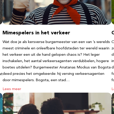
Mimespelers in het verkeer
Wat doe je als kersverse burgemeester van een van ’s werelds
O
meest criminele en onleefbare hoofdsteden ter wereld waarin
z
het verkeer een uit de hand gelopen chaos is? Het leger
d
inschakelen, het aantal verkeersagenten verdubbelen, hogere
i
boetes uitdelen? Burgemeester Anatanas Mockus van Bogota
d
deed precies het omgekeerde: hij verving verkeersagenten
f
at
door mimespelers. Bogota, een stad…
f
Lees meer
L