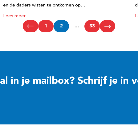
en de daders wisten te ontkomen op…
d
Lees meer
L
1
2
…
33
 in je mailbox? Schrijf je in 