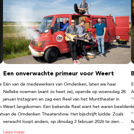
Een onverwachte primeur voor Weert
e
Eén van de medewerkers van Omdenken, laten we haar
E
Nelleke noemen (want zo heet ze), opende op woensdag 28
A
januari Instagram en zag een Reel van het Munttheater in
“
n.
Weert langskomen. Een bekende Reel want het waren beelden
l
at
van de Omdenken Theatershow. Het bijschrijft luidde: Zoals
“
verwacht loopt anders, op dinsdag 3 februari 2026 te zien…
M
v
Lees meer