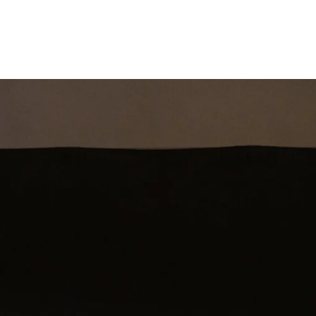
st
Theatershow
Training
Omdenkkrin