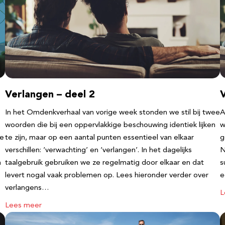
Verlangen – deel 2
V
In het Omdenkverhaal van vorige week stonden we stil bij twee
A
woorden die bij een oppervlakkige beschouwing identiek lijken
w
te
te zijn, maar op een aantal punten essentieel van elkaar
g
verschillen: ‘verwachting’ en ‘verlangen’. In het dagelijks
N
n
taalgebruik gebruiken we ze regelmatig door elkaar en dat
s
levert nogal vaak problemen op. Lees hieronder verder over
e
verlangens…
L
Lees meer