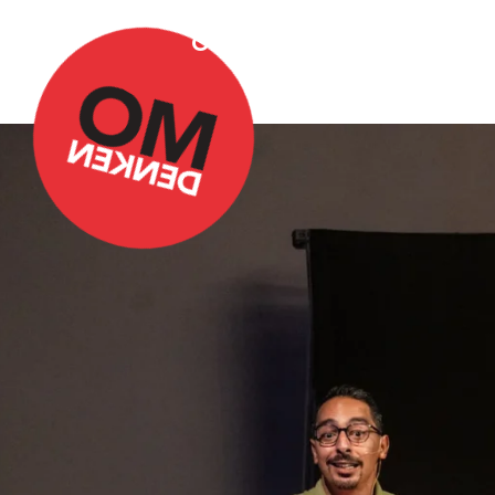
Over Omdenken
Podca