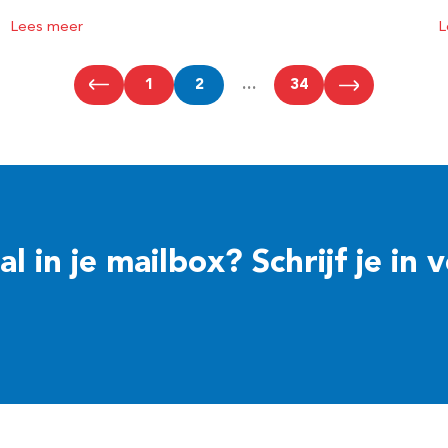
Lees meer
L
1
2
…
34
 in je mailbox? Schrijf je in 