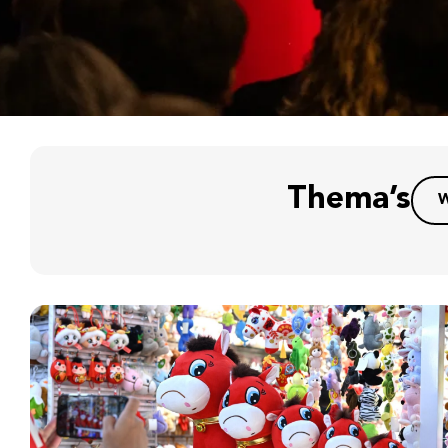
Thema’s
W