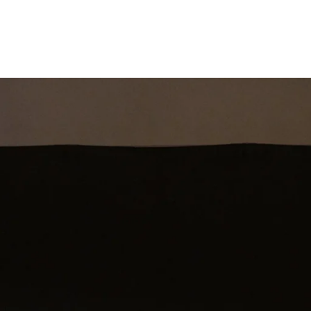
st
Theatershow
Training
Omdenkkrin