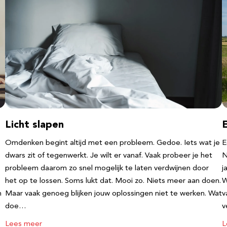
Licht slapen
Omdenken begint altijd met een probleem. Gedoe. Iets wat je
E
dwars zit of tegenwerkt. Je wilt er vanaf. Vaak probeer je het
N
probleem daarom zo snel mogelijk te laten verdwijnen door
j
e
het op te lossen. Soms lukt dat. Mooi zo. Niets meer aan doen.
W
n
Maar vaak genoeg blijken jouw oplossingen niet te werken. Wat
v
doe…
v
Lees meer
L