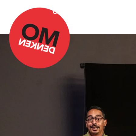
Over Omdenken
Podca