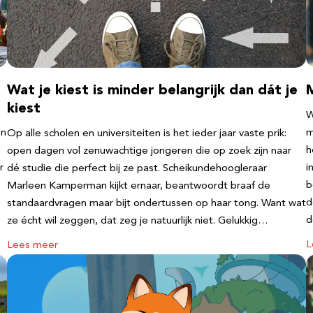
Wat je kiest is minder belangrijk dan dát je
kiest
W
en
m
Op alle scholen en universiteiten is het ieder jaar vaste prik:
h
open dagen vol zenuwachtige jongeren die op zoek zijn naar
r
i
dé studie die perfect bij ze past. Scheikundehoogleraar
b
Marleen Kamperman kijkt ernaar, beantwoordt braaf de
d
standaardvragen maar bijt ondertussen op haar tong. Want wat
d
ze écht wil zeggen, dat zeg je natuurlijk niet. Gelukkig…
L
Lees meer