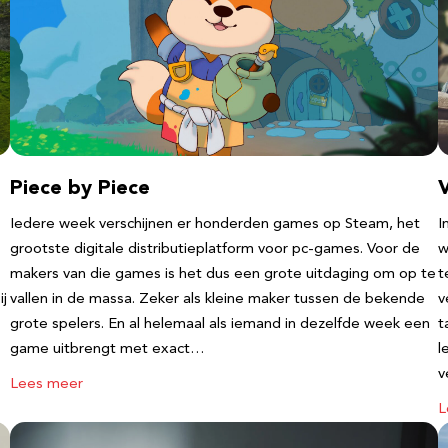
Piece by Piece
V
Iedere week verschijnen er honderden games op Steam, het
I
grootste digitale distributieplatform voor pc-games. Voor de
w
makers van die games is het dus een grote uitdaging om op te
t
ij
vallen in de massa. Zeker als kleine maker tussen de bekende
v
grote spelers. En al helemaal als iemand in dezelfde week een
t
game uitbrengt met exact…
l
v
Lees meer
L