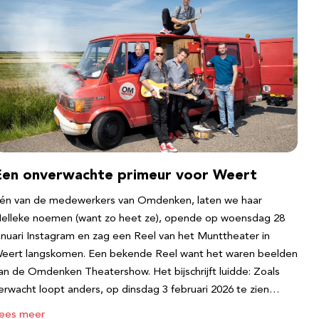
Een onverwachte primeur voor Weert
én van de medewerkers van Omdenken, laten we haar
elleke noemen (want zo heet ze), opende op woensdag 28
anuari Instagram en zag een Reel van het Munttheater in
eert langskomen. Een bekende Reel want het waren beelden
an de Omdenken Theatershow. Het bijschrijft luidde: Zoals
erwacht loopt anders, op dinsdag 3 februari 2026 te zien…
ees meer