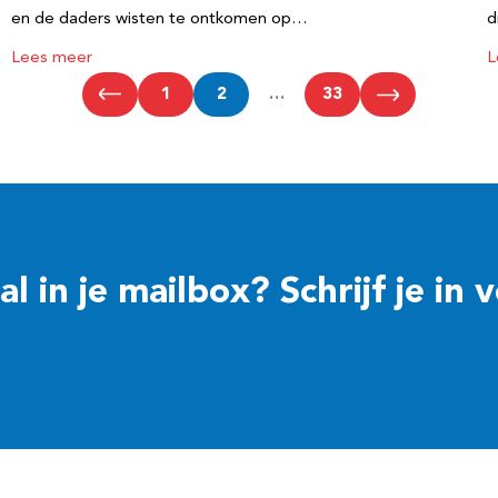
en de daders wisten te ontkomen op…
d
Lees meer
L
1
2
…
33
 in je mailbox? Schrijf je in 