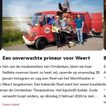
Een onverwachte primeur voor Weert
e
Eén van de medewerkers van Omdenken, laten we haar
E
Nelleke noemen (want zo heet ze), opende op woensdag 28
A
januari Instagram en zag een Reel van het Munttheater in
“
n.
Weert langskomen. Een bekende Reel want het waren beelden
l
at
van de Omdenken Theatershow. Het bijschrijft luidde: Zoals
“
verwacht loopt anders, op dinsdag 3 februari 2026 te zien…
M
v
Lees meer