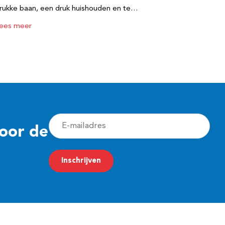
rukke baan, een druk huishouden en te…
ees meer
E
voor de
-
m
Inschrijven
a
i
l
a