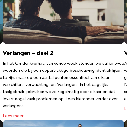
Verlangen – deel 2
V
In het Omdenkverhaal van vorige week stonden we stil bij twee
A
woorden die bij een oppervlakkige beschouwing identiek lijken
w
te
te zijn, maar op een aantal punten essentieel van elkaar
g
verschillen: ‘verwachting’ en ‘verlangen’. In het dagelijks
N
n
taalgebruik gebruiken we ze regelmatig door elkaar en dat
s
levert nogal vaak problemen op. Lees hieronder verder over
e
verlangens…
L
Lees meer