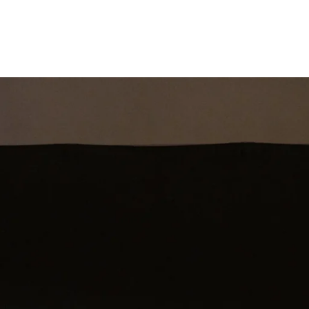
st
Theatershow
Training
Omdenkkrin