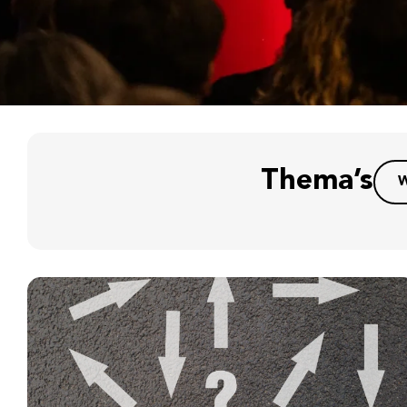
Thema’s
W