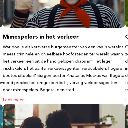
Mimespelers in het verkeer
Wat doe je als kersverse burgemeester van een van ’s werelds
O
meest criminele en onleefbare hoofdsteden ter wereld waarin
z
het verkeer een uit de hand gelopen chaos is? Het leger
d
inschakelen, het aantal verkeersagenten verdubbelen, hogere
i
boetes uitdelen? Burgemeester Anatanas Mockus van Bogota
d
deed precies het omgekeerde: hij verving verkeersagenten
f
at
door mimespelers. Bogota, een stad…
f
Lees meer
L