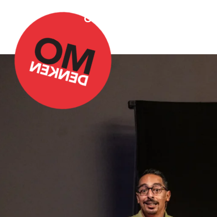
Over Omdenken
Podca