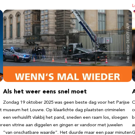
L
Als het weer eens snel moet
Zondag 19 oktober 2025 was geen beste dag voor het Parijse
O
t
museum het Louvre. Op klaarlichte dag plaatsten criminelen
c
een verhuislift vlakbij het pand, sneden een raam los, sloegen
b
er
een vitrine aan diggelen en gingen er vandoor met juwelen
a
“van onschatbare waarde”. Het duurde maar een paar minuten
G