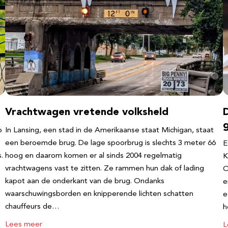
Vrachtwagen vretende volksheld
p
In Lansing, een stad in de Amerikaanse staat Michigan, staat
een beroemde brug. De lage spoorbrug is slechts 3 meter 66
E
.
hoog en daarom komen er al sinds 2004 regelmatig
K
vrachtwagens vast te zitten. Ze rammen hun dak of lading
O
kapot aan de onderkant van de brug. Ondanks
e
waarschuwingsborden en knipperende lichten schatten
e
chauffeurs de…
h
Lees meer
L