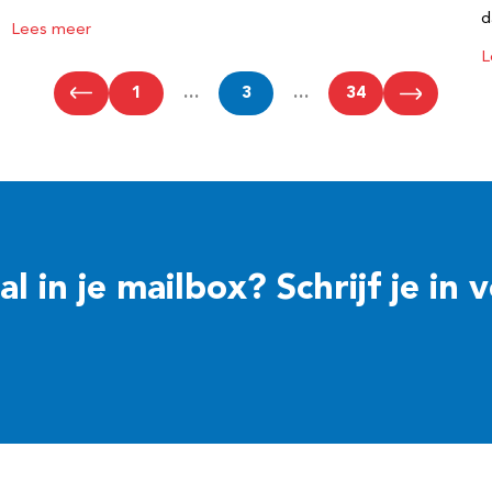
d
Lees meer
L
1
…
3
…
34
 in je mailbox? Schrijf je in 