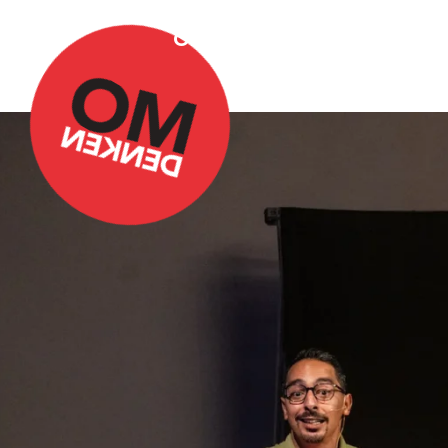
Over Omdenken
Podca