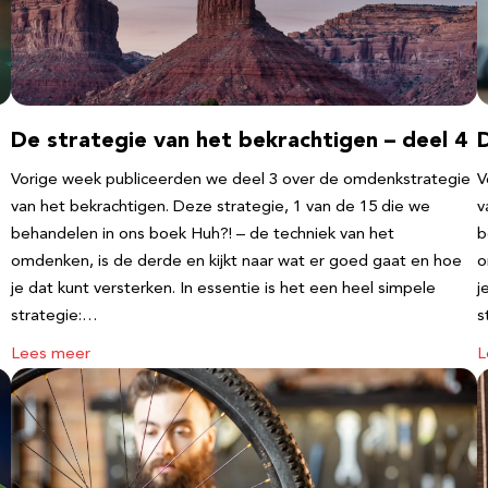
De strategie van het bekrachtigen – deel 4
D
Vorige week publiceerden we deel 3 over de omdenkstrategie
V
van het bekrachtigen. Deze strategie, 1 van de 15 die we
v
behandelen in ons boek Huh?! – de techniek van het
b
omdenken, is de derde en kijkt naar wat er goed gaat en hoe
o
je dat kunt versterken. In essentie is het een heel simpele
j
strategie:…
s
Lees meer
L