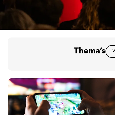
Thema’s
W