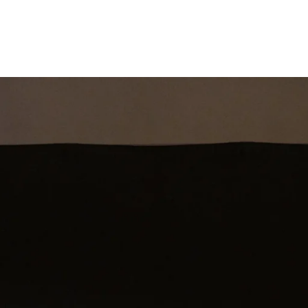
st
Theatershow
Training
Omdenkkrin