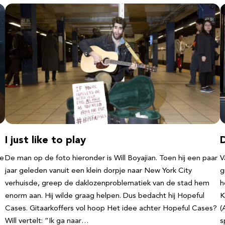
I just like to play
D
te
De man op de foto hieronder is Will Boyajian. Toen hij een paar
V
jaar geleden vanuit een klein dorpje naar New York City
g
verhuisde, greep de daklozenproblematiek van de stad hem
h
enorm aan. Hij wilde graag helpen. Dus bedacht hij Hopeful
K
Cases. Gitaarkoffers vol hoop Het idee achter Hopeful Cases?
(
Will vertelt: “Ik ga naar…
s