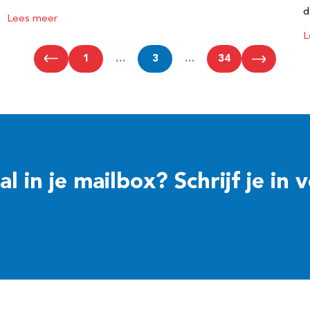
d
Lees meer
L
1
…
3
…
34
 in je mailbox? Schrijf je in 