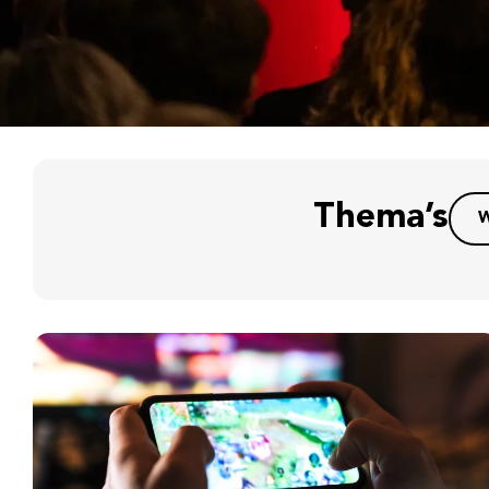
Thema’s
W