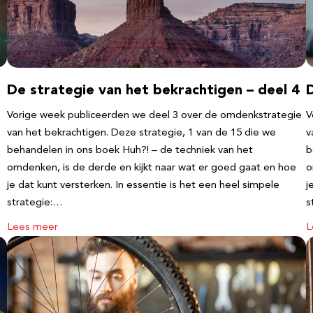
De strategie van het bekrachtigen – deel 4
D
Vorige week publiceerden we deel 3 over de omdenkstrategie
V
van het bekrachtigen. Deze strategie, 1 van de 15 die we
v
behandelen in ons boek Huh?! – de techniek van het
b
omdenken, is de derde en kijkt naar wat er goed gaat en hoe
o
je dat kunt versterken. In essentie is het een heel simpele
j
strategie:…
s
Lees meer
L