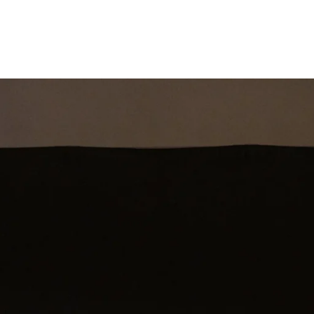
st
Theatershow
Training
Omdenkkrin