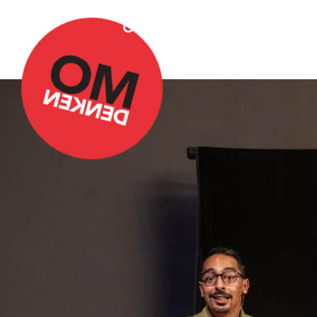
Over Omdenken
Podca