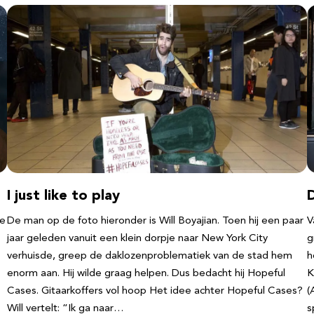
I just like to play
D
te
De man op de foto hieronder is Will Boyajian. Toen hij een paar
V
jaar geleden vanuit een klein dorpje naar New York City
g
verhuisde, greep de daklozenproblematiek van de stad hem
h
enorm aan. Hij wilde graag helpen. Dus bedacht hij Hopeful
K
Cases. Gitaarkoffers vol hoop Het idee achter Hopeful Cases?
(
Will vertelt: “Ik ga naar…
s