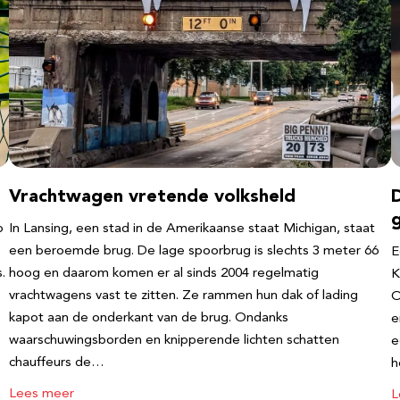
Vrachtwagen vretende volksheld
p
In Lansing, een stad in de Amerikaanse staat Michigan, staat
een beroemde brug. De lage spoorbrug is slechts 3 meter 66
E
.
hoog en daarom komen er al sinds 2004 regelmatig
K
vrachtwagens vast te zitten. Ze rammen hun dak of lading
O
kapot aan de onderkant van de brug. Ondanks
e
waarschuwingsborden en knipperende lichten schatten
e
chauffeurs de…
h
Lees meer
L