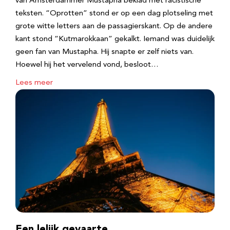
van Amsterdammer Mustapha beklad met racistische
teksten. “Oprotten” stond er op een dag plotseling met
grote witte letters aan de passagierskant. Op de andere
kant stond “Kutmarokkaan” gekalkt. Iemand was duidelijk
geen fan van Mustapha. Hij snapte er zelf niets van.
Hoewel hij het vervelend vond, besloot…
Lees meer
Een lelijk gevaarte