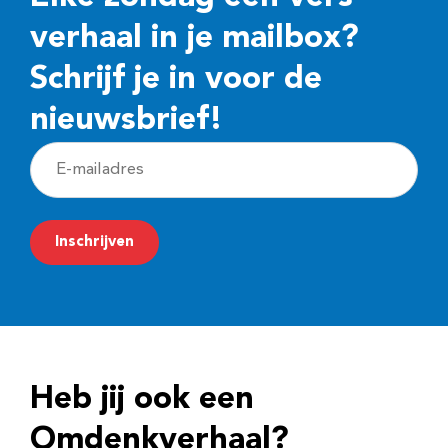
verhaal in je mailbox?
Schrijf je in voor de
nieuwsbrief!
E
-
m
Inschrijven
a
i
l
a
d
Heb jij ook een
r
e
Omdenkverhaal?