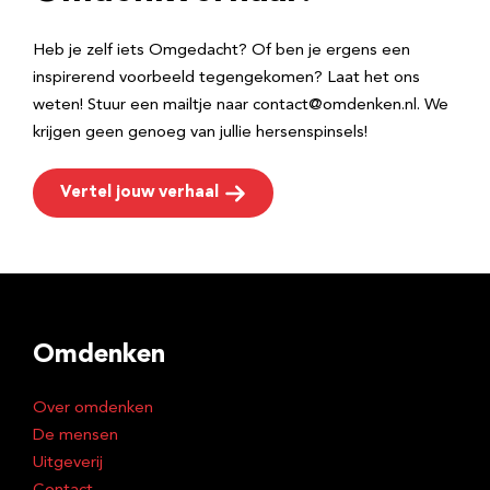
s
Heb je zelf iets Omgedacht? Of ben je ergens een
inspirerend voorbeeld tegengekomen? Laat het ons
weten! Stuur een mailtje naar contact@omdenken.nl. We
krijgen geen genoeg van jullie hersenspinsels!
Vertel jouw verhaal
Omdenken
Over omdenken
De mensen
Uitgeverij