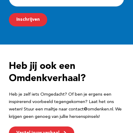
-
m
Inschrijven
a
i
l
a
d
Heb jij ook een
r
e
Omdenkverhaal?
s
Heb je zelf iets Omgedacht? Of ben je ergens een
inspirerend voorbeeld tegengekomen? Laat het ons
weten! Stuur een mailtje naar contact@omdenken.nl. We
krijgen geen genoeg van jullie hersenspinsels!