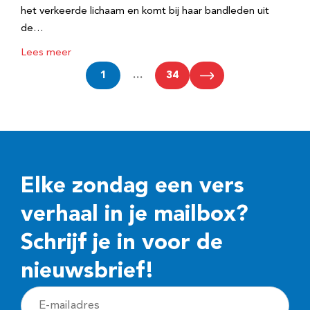
het verkeerde lichaam en komt bij haar bandleden uit
de…
Lees meer
1
…
34
Elke zondag een vers
verhaal in je mailbox?
Schrijf je in voor de
nieuwsbrief!
E