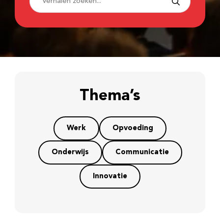
Thema’s
Werk
Opvoeding
Onderwijs
Communicatie
Innovatie