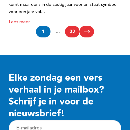
komt maar eens in de zestig jaar voor en staat symbool
voor een jaar vol…
Lees meer
1
…
33
Elke zondag een vers
verhaal in je mailbox?
Schrijf je in voor de
nieuwsbrief!
E