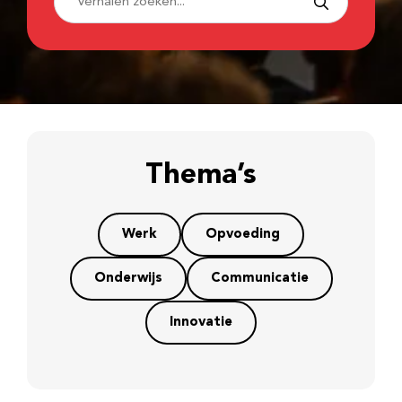
Thema’s
Werk
Opvoeding
Onderwijs
Communicatie
Innovatie