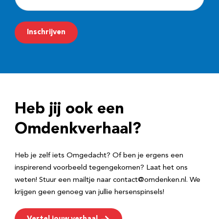
-
m
Inschrijven
a
i
l
a
d
Heb jij ook een
r
e
Omdenkverhaal?
s
Heb je zelf iets Omgedacht? Of ben je ergens een
inspirerend voorbeeld tegengekomen? Laat het ons
weten! Stuur een mailtje naar contact@omdenken.nl. We
krijgen geen genoeg van jullie hersenspinsels!