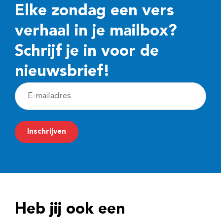
Elke zondag een vers
verhaal in je mailbox?
Schrijf je in voor de
nieuwsbrief!
E
-
m
Inschrijven
a
i
l
a
d
Heb jij ook een
r