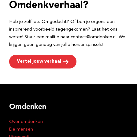
e
Omdenkverhaal?
s
Heb je zelf iets Omgedacht? Of ben je ergens een
inspirerend voorbeeld tegengekomen? Laat het ons
weten! Stuur een mailtje naar contact@omdenken.nl. We
krijgen geen genoeg van jullie hersenspinsels!
Vertel jouw verhaal
Omdenken
Over omdenken
De mensen