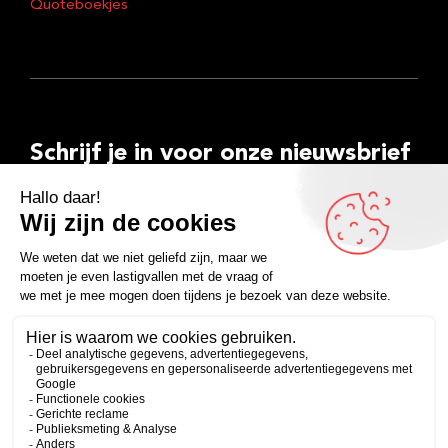
Quoteboekjes
Schrijf je in voor onze nieuwsbrief
E-
mailadres
Inschrijven
Facebook
Instagram
LinkedIn
YouTube
Spotify
Copyright 2026
Algemene voorwaarden