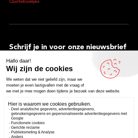
Quoteboekjes
Schrijf je in voor onze nieuwsbrief
E-
mailadres
Inschrijven
Facebook
Instagram
LinkedIn
YouTube
Spotify
Copyright 2026
Algemene voorwaarden