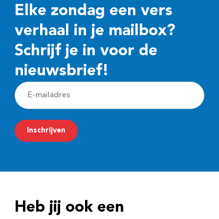
Elke zondag een vers
verhaal in je mailbox?
Schrijf je in voor de
nieuwsbrief!
E
-
m
Inschrijven
a
i
l
a
d
Heb jij ook een
r