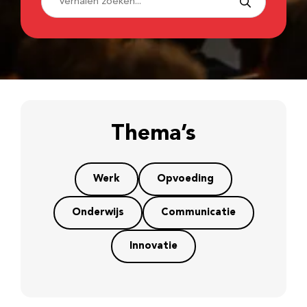
Thema’s
Werk
Opvoeding
Onderwijs
Communicatie
Innovatie