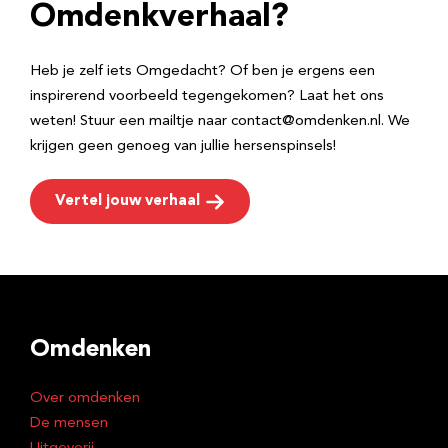
e
Omdenkverhaal?
s
Heb je zelf iets Omgedacht? Of ben je ergens een
inspirerend voorbeeld tegengekomen? Laat het ons
weten! Stuur een mailtje naar contact@omdenken.nl. We
krijgen geen genoeg van jullie hersenspinsels!
Vertel jouw verhaal
Omdenken
Over omdenken
De mensen