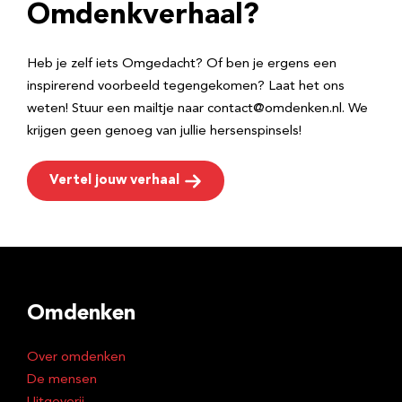
e
Omdenkverhaal?
s
Heb je zelf iets Omgedacht? Of ben je ergens een
inspirerend voorbeeld tegengekomen? Laat het ons
weten! Stuur een mailtje naar contact@omdenken.nl. We
krijgen geen genoeg van jullie hersenspinsels!
Vertel jouw verhaal
Omdenken
Over omdenken
De mensen