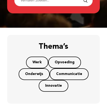
Thema’s
Werk
Opvoeding
Onderwijs
Communicatie
Innovatie