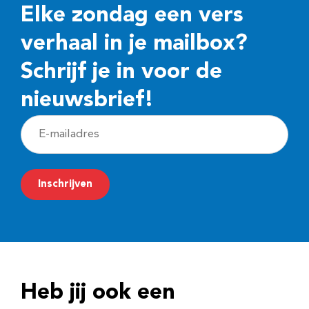
Elke zondag een vers
verhaal in je mailbox?
Schrijf je in voor de
nieuwsbrief!
E
-
m
Inschrijven
a
i
l
a
d
Heb jij ook een
r