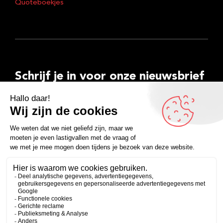
Quoteboekjes
Schrijf je in voor onze nieuwsbrief
E-
mailadres
Inschrijven
Facebook
Instagram
LinkedIn
YouTube
Spotify
Copyright 2026
Algemene voorwaarden