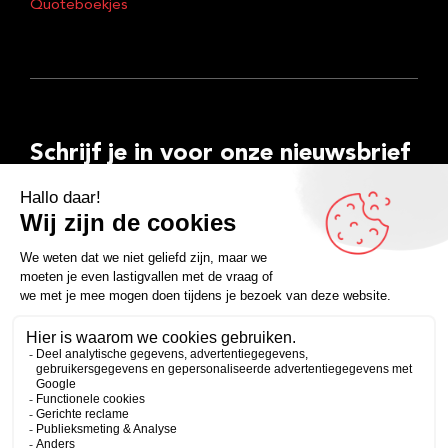
Quoteboekjes
Schrijf je in voor onze nieuwsbrief
E-
mailadres
Inschrijven
Facebook
Instagram
LinkedIn
YouTube
Spotify
Copyright 2026
Algemene voorwaarden