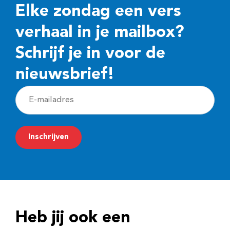
Elke zondag een vers
verhaal in je mailbox?
Schrijf je in voor de
nieuwsbrief!
E
-
m
Inschrijven
a
i
l
a
d
Heb jij ook een
r