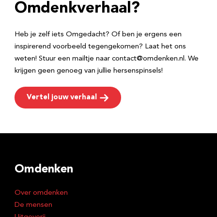
e
Omdenkverhaal?
s
Heb je zelf iets Omgedacht? Of ben je ergens een
inspirerend voorbeeld tegengekomen? Laat het ons
weten! Stuur een mailtje naar contact@omdenken.nl. We
krijgen geen genoeg van jullie hersenspinsels!
Vertel jouw verhaal
Omdenken
Over omdenken
De mensen