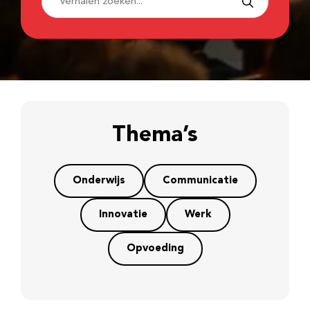
Thema’s
Onderwijs
Communicatie
Innovatie
Werk
Opvoeding