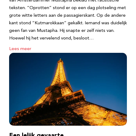
van Amsterdammer Mustapha beklad met racistische
teksten. “Oprotten” stond er op een dag plotseling met
grote witte letters aan de passagierskant. Op de andere
kant stond “Kutmarokkaan” gekalkt. Iemand was duidelijk
geen fan van Mustapha. Hij snapte er zelf niets van.
Hoewel hij het vervelend vond, besloot…
Lees meer
Een lelijk gevaarte