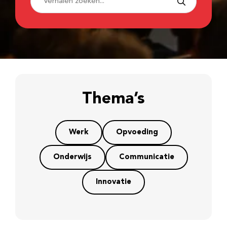
Thema’s
Werk
Opvoeding
Onderwijs
Communicatie
Innovatie