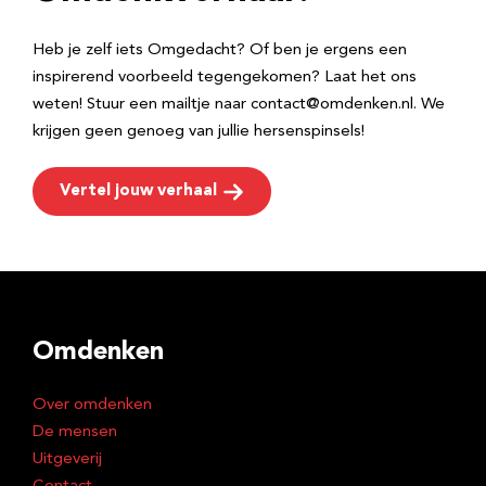
s
Heb je zelf iets Omgedacht? Of ben je ergens een
inspirerend voorbeeld tegengekomen? Laat het ons
weten! Stuur een mailtje naar contact@omdenken.nl. We
krijgen geen genoeg van jullie hersenspinsels!
Vertel jouw verhaal
Omdenken
Over omdenken
De mensen
Uitgeverij