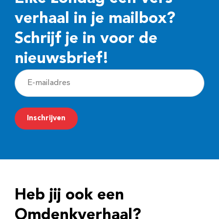
verhaal in je mailbox?
Schrijf je in voor de
nieuwsbrief!
E
-
m
Inschrijven
a
i
l
a
d
Heb jij ook een
r
e
Omdenkverhaal?