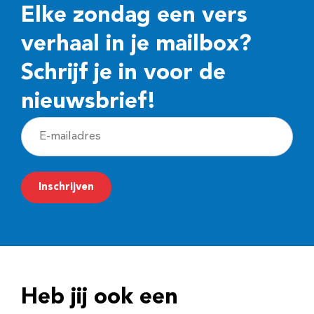
Elke zondag een vers
verhaal in je mailbox?
Schrijf je in voor de
nieuwsbrief!
E
-
m
Inschrijven
a
i
l
a
d
Heb jij ook een
r