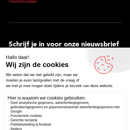
Quoteboekjes
Schrijf je in voor onze nieuwsbrief
E-
mailadres
Inschrijven
Facebook
Instagram
LinkedIn
YouTube
Spotify
Copyright 2026
Algemene voorwaarden