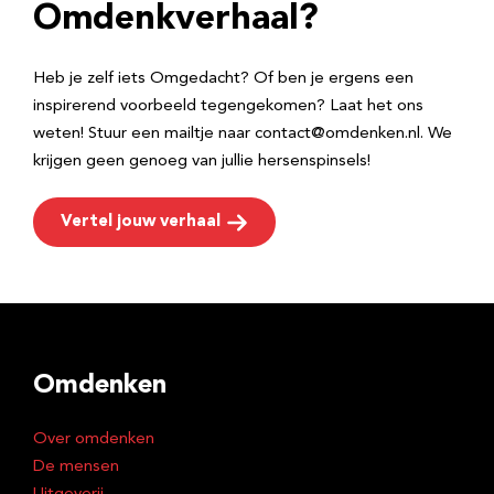
e
Omdenkverhaal?
s
Heb je zelf iets Omgedacht? Of ben je ergens een
inspirerend voorbeeld tegengekomen? Laat het ons
weten! Stuur een mailtje naar contact@omdenken.nl. We
krijgen geen genoeg van jullie hersenspinsels!
Vertel jouw verhaal
Omdenken
Over omdenken
De mensen