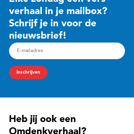
verhaal in je mailbox?
Schrijf je in voor de
nieuwsbrief!
E
-
m
Inschrijven
a
i
l
a
d
Heb jij ook een
r
e
Omdenkverhaal?