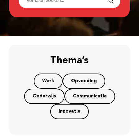
Thema’s
Werk
Opvoeding
Onderwijs
Communicatie
Innovatie