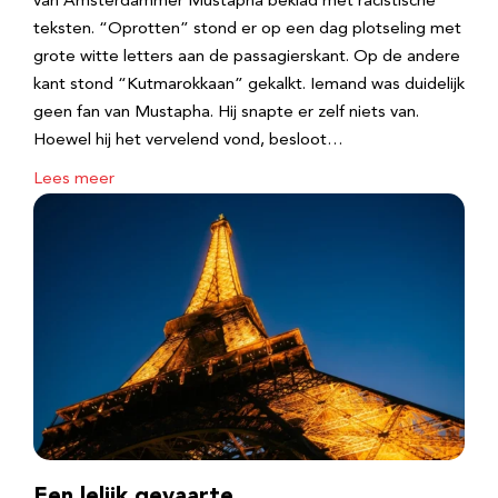
van Amsterdammer Mustapha beklad met racistische
teksten. “Oprotten” stond er op een dag plotseling met
grote witte letters aan de passagierskant. Op de andere
kant stond “Kutmarokkaan” gekalkt. Iemand was duidelijk
geen fan van Mustapha. Hij snapte er zelf niets van.
Hoewel hij het vervelend vond, besloot…
Lees meer
Een lelijk gevaarte