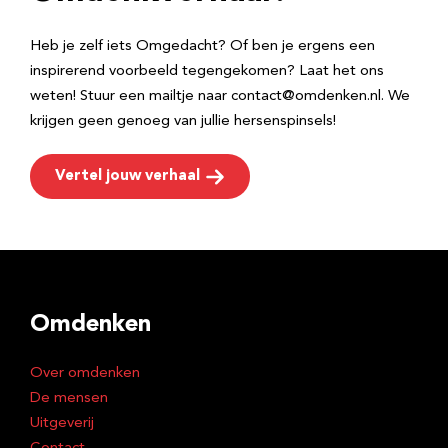
s
Heb je zelf iets Omgedacht? Of ben je ergens een
inspirerend voorbeeld tegengekomen? Laat het ons
weten! Stuur een mailtje naar contact@omdenken.nl. We
krijgen geen genoeg van jullie hersenspinsels!
Vertel jouw verhaal
Omdenken
Over omdenken
De mensen
Uitgeverij