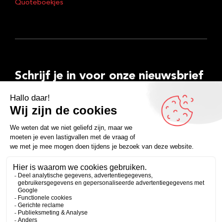
Quoteboekjes
Schrijf je in voor onze nieuwsbrief
E-
mailadres
Inschrijven
Facebook
Instagram
LinkedIn
YouTube
Spotify
Copyright 2026
Algemene voorwaarden