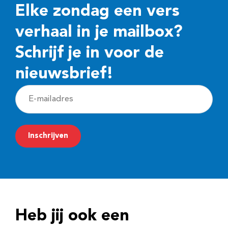
Elke zondag een vers
verhaal in je mailbox?
Schrijf je in voor de
nieuwsbrief!
E
-
m
Inschrijven
a
i
l
a
d
Heb jij ook een
r