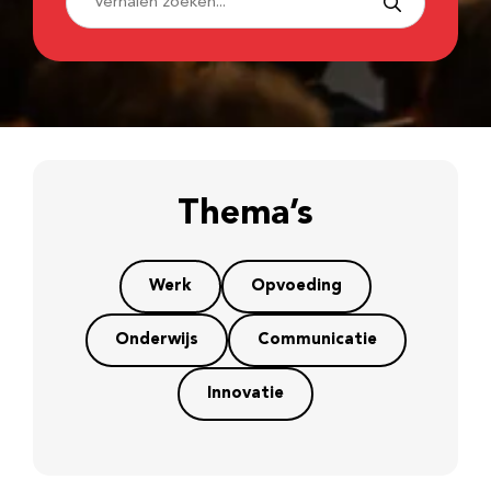
Thema’s
Werk
Opvoeding
Onderwijs
Communicatie
Innovatie