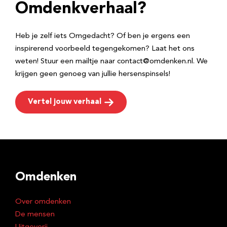
e
Omdenkverhaal?
s
Heb je zelf iets Omgedacht? Of ben je ergens een
inspirerend voorbeeld tegengekomen? Laat het ons
weten! Stuur een mailtje naar contact@omdenken.nl. We
krijgen geen genoeg van jullie hersenspinsels!
Vertel jouw verhaal
Omdenken
Over omdenken
De mensen