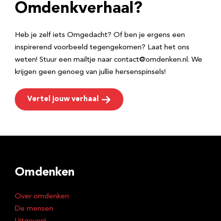
e
Omdenkverhaal?
s
Heb je zelf iets Omgedacht? Of ben je ergens een
inspirerend voorbeeld tegengekomen? Laat het ons
weten! Stuur een mailtje naar contact@omdenken.nl. We
krijgen geen genoeg van jullie hersenspinsels!
Vertel jouw verhaal
Omdenken
Over omdenken
De mensen