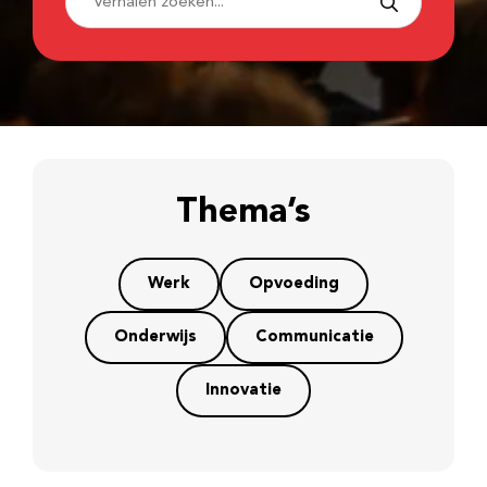
Thema’s
Werk
Opvoeding
Onderwijs
Communicatie
Innovatie