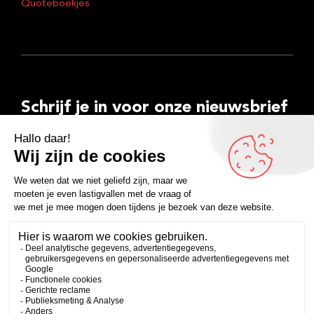
Quoteboekjes
Schrijf je in voor onze nieuwsbrief
E-
mailadres
Inschrijven
Facebook
Instagram
LinkedIn
YouTube
Spotify
Copyright 2026
Algemene voorwaarden