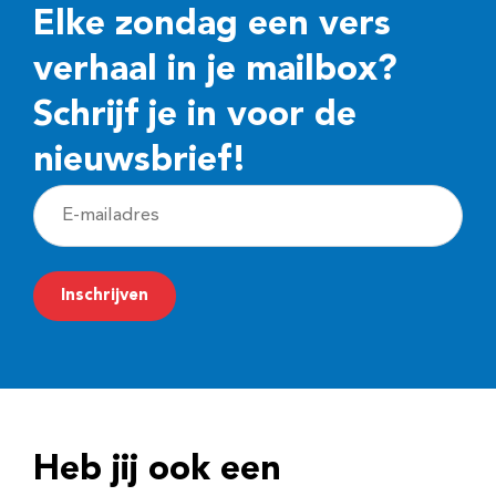
Elke zondag een vers
verhaal in je mailbox?
Schrijf je in voor de
nieuwsbrief!
E
-
m
Inschrijven
a
i
l
a
d
Heb jij ook een
r