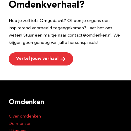
e
Omdenkverhaal?
s
Heb je zelf iets Omgedacht? Of ben je ergens een
inspirerend voorbeeld tegengekomen? Laat het ons
weten! Stuur een mailtje naar contact@omdenken.nl. We
krijgen geen genoeg van jullie hersenspinsels!
Vertel jouw verhaal
Omdenken
Over omdenken
De mensen