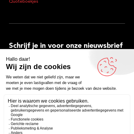
Quoteboekjes
Schrijf je in voor onze nieuwsbrief
E-
mailadres
Inschrijven
Facebook
Instagram
LinkedIn
YouTube
Spotify
Copyright 2026
Algemene voorwaarden