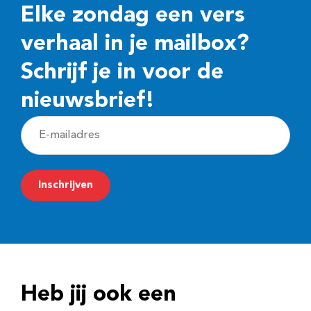
Elke zondag een vers
verhaal in je mailbox?
Schrijf je in voor de
nieuwsbrief!
E
-
m
Inschrijven
a
i
l
a
d
Heb jij ook een
r