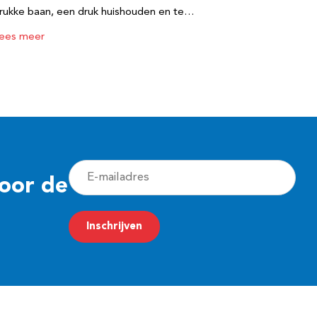
rukke baan, een druk huishouden en te…
ees meer
E
voor de
-
m
Inschrijven
a
i
l
a