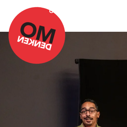
Over Omdenken
Podca