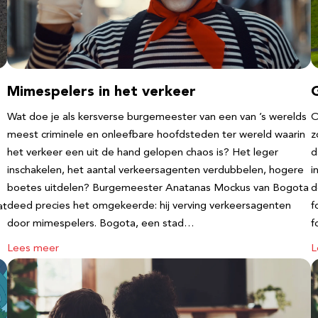
Mimespelers in het verkeer
Wat doe je als kersverse burgemeester van een van ’s werelds
O
meest criminele en onleefbare hoofdsteden ter wereld waarin
z
het verkeer een uit de hand gelopen chaos is? Het leger
d
inschakelen, het aantal verkeersagenten verdubbelen, hogere
i
boetes uitdelen? Burgemeester Anatanas Mockus van Bogota
d
deed precies het omgekeerde: hij verving verkeersagenten
f
at
door mimespelers. Bogota, een stad…
f
Lees meer
L