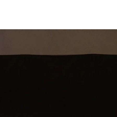
st
Theatershow
Training
Omdenkkrin