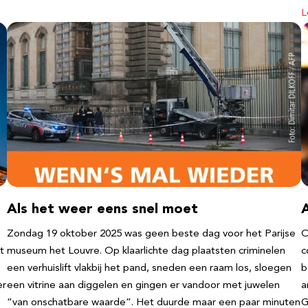
L
Als het weer eens snel moet
Zondag 19 oktober 2025 was geen beste dag voor het Parijse
O
t
museum het Louvre. Op klaarlichte dag plaatsten criminelen
c
een verhuislift vlakbij het pand, sneden een raam los, sloegen
b
er
een vitrine aan diggelen en gingen er vandoor met juwelen
a
“van onschatbare waarde”. Het duurde maar een paar minuten
G