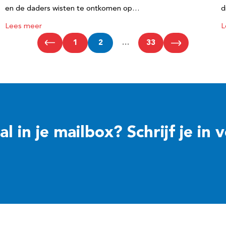
en de daders wisten te ontkomen op…
d
Lees meer
L
1
2
…
33
 in je mailbox? Schrijf je in 