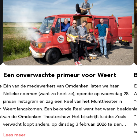
Een onverwachte primeur voor Weert
e
Eén van de medewerkers van Omdenken, laten we haar
E
Nelleke noemen (want zo heet ze), opende op woensdag 28
A
januari Instagram en zag een Reel van het Munttheater in
“
n.
Weert langskomen. Een bekende Reel want het waren beelden
l
at
van de Omdenken Theatershow. Het bijschrijft luidde: Zoals
“
verwacht loopt anders, op dinsdag 3 februari 2026 te zien…
M
v
Lees meer