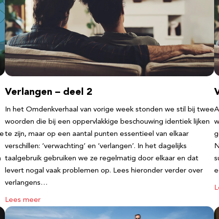
Verlangen – deel 2
V
In het Omdenkverhaal van vorige week stonden we stil bij twee
A
woorden die bij een oppervlakkige beschouwing identiek lijken
w
te
te zijn, maar op een aantal punten essentieel van elkaar
g
verschillen: ‘verwachting’ en ‘verlangen’. In het dagelijks
N
n
taalgebruik gebruiken we ze regelmatig door elkaar en dat
s
levert nogal vaak problemen op. Lees hieronder verder over
e
verlangens…
L
Lees meer