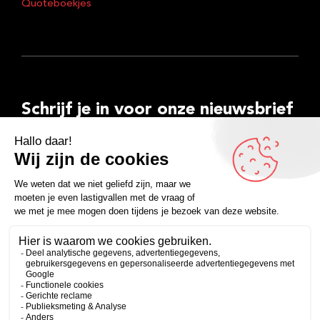
Quoteboekjes
Schrijf je in voor onze nieuwsbrief
E-
mailadres
Inschrijven
Facebook
Instagram
LinkedIn
YouTube
Spotify
Copyright 2026
Algemene voorwaarden