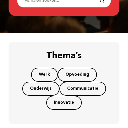
Thema’s
Werk
Opvoeding
Onderwijs
Communicatie
Innovatie