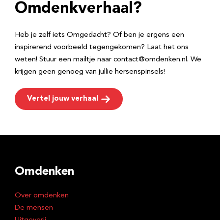
e
Omdenkverhaal?
s
Heb je zelf iets Omgedacht? Of ben je ergens een
inspirerend voorbeeld tegengekomen? Laat het ons
weten! Stuur een mailtje naar contact@omdenken.nl. We
krijgen geen genoeg van jullie hersenspinsels!
Vertel jouw verhaal
Omdenken
Over omdenken
De mensen