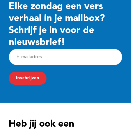
Elke zondag een vers
verhaal in je mailbox?
Schrijf je in voor de
nieuwsbrief!
E
-
m
Inschrijven
a
i
l
a
d
Heb jij ook een
r