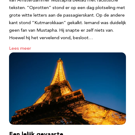
van Amsterdammer Mustapha beklad met racistische
teksten. “Oprotten” stond er op een dag plotseling met
grote witte letters aan de passagierskant. Op de andere
kant stond “Kutmarokkaan” gekalkt. Iemand was duidelijk
geen fan van Mustapha. Hij snapte er zelf niets van.
Hoewel hij het vervelend vond, besloot…
Lees meer
Een lelijk gevaarte