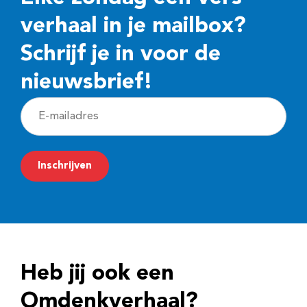
verhaal in je mailbox?
Schrijf je in voor de
nieuwsbrief!
E
-
m
Inschrijven
a
i
l
a
d
Heb jij ook een
r
e
Omdenkverhaal?