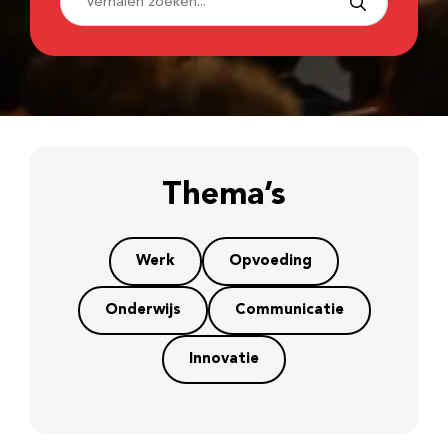
Thema’s
Werk
Opvoeding
Onderwijs
Communicatie
Innovatie