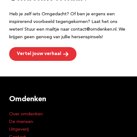
s
Heb je zelf iets Omgedacht? Of ben je ergens een
inspirerend voorbeeld tegengekomen? Laat het ons
weten! Stuur een mailtje naar contact@omdenken.nl. We
krijgen geen genoeg van jullie hersenspinsels!
Vertel jouw verhaal
Omdenken
Over omdenken
De mensen
Uitgeverij