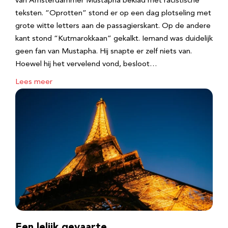
van Amsterdammer Mustapha beklad met racistische
teksten. “Oprotten” stond er op een dag plotseling met
grote witte letters aan de passagierskant. Op de andere
kant stond “Kutmarokkaan” gekalkt. Iemand was duidelijk
geen fan van Mustapha. Hij snapte er zelf niets van.
Hoewel hij het vervelend vond, besloot…
Lees meer
Een lelijk gevaarte