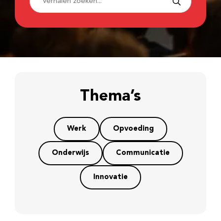
Thema’s
Werk
Opvoeding
Onderwijs
Communicatie
Innovatie