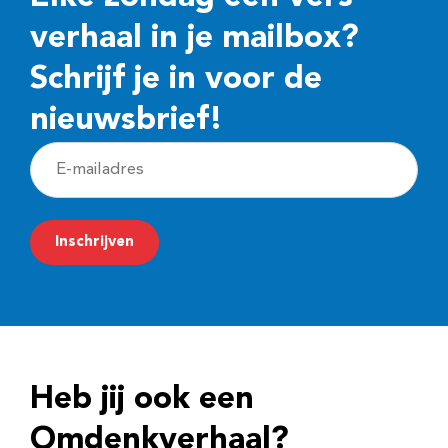
verhaal in je mailbox?
Schrijf je in voor de
nieuwsbrief!
E
-
m
Inschrijven
a
i
l
a
d
Heb jij ook een
r
e
Omdenkverhaal?