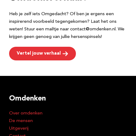
s
Heb je zelf iets Omgedacht? Of ben je ergens een
inspirerend voorbeeld tegengekomen? Laat het ons
weten! Stuur een mailtje naar contact@omdenken.nl. We
krijgen geen genoeg van jullie hersenspinsels!
Vertel jouw verhaal
Omdenken
Over omdenken
De mensen
Uitgeverij