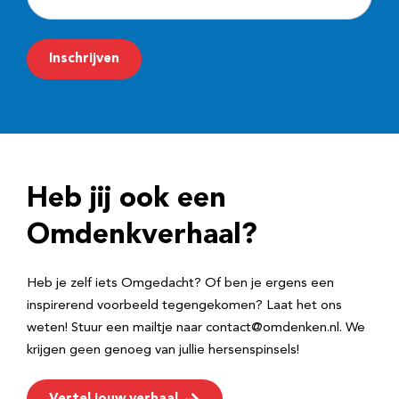
-
m
Inschrijven
a
i
l
a
d
Heb jij ook een
r
e
Omdenkverhaal?
s
Heb je zelf iets Omgedacht? Of ben je ergens een
inspirerend voorbeeld tegengekomen? Laat het ons
weten! Stuur een mailtje naar contact@omdenken.nl. We
krijgen geen genoeg van jullie hersenspinsels!