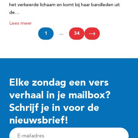
het verkeerde lichaam en komt bij haar bandleden uit
de…
Lees meer
1
…
34
Elke zondag een vers
verhaal in je mailbox?
Schrijf je in voor de
nieuwsbrief!
E