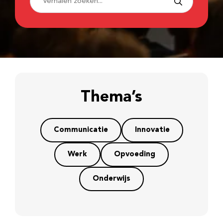
Thema’s
Communicatie
Innovatie
Werk
Opvoeding
Onderwijs