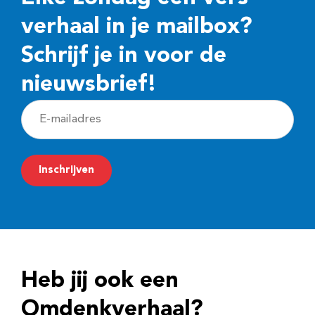
verhaal in je mailbox?
Schrijf je in voor de
nieuwsbrief!
E
-
m
Inschrijven
a
i
l
a
d
Heb jij ook een
r
e
Omdenkverhaal?