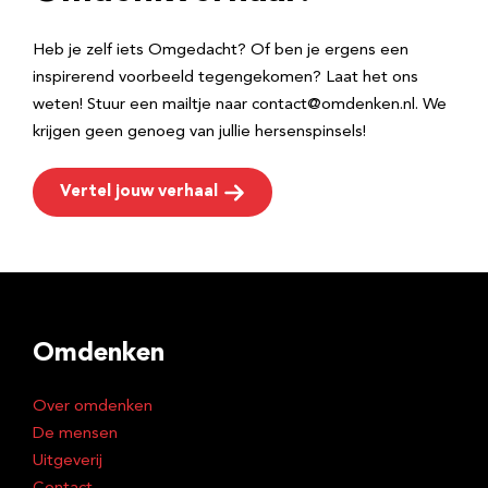
s
Heb je zelf iets Omgedacht? Of ben je ergens een
inspirerend voorbeeld tegengekomen? Laat het ons
weten! Stuur een mailtje naar contact@omdenken.nl. We
krijgen geen genoeg van jullie hersenspinsels!
Vertel jouw verhaal
Omdenken
Over omdenken
De mensen
Uitgeverij