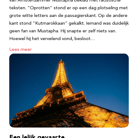
van Amsterdammer Mustapha beklad met racistische
teksten. “Oprotten” stond er op een dag plotseling met
grote witte letters aan de passagierskant. Op de andere
kant stond “Kutmarokkaan” gekalkt. Iemand was duidelijk
geen fan van Mustapha. Hij snapte er zelf niets van.
Hoewel hij het vervelend vond, besloot…
Lees meer
Een lelijk gevaarte