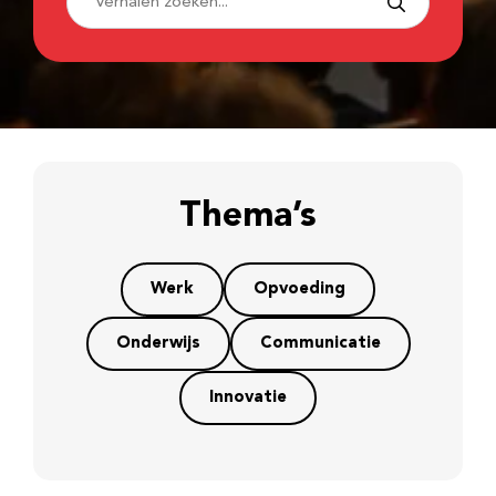
Thema’s
Werk
Opvoeding
Onderwijs
Communicatie
Innovatie