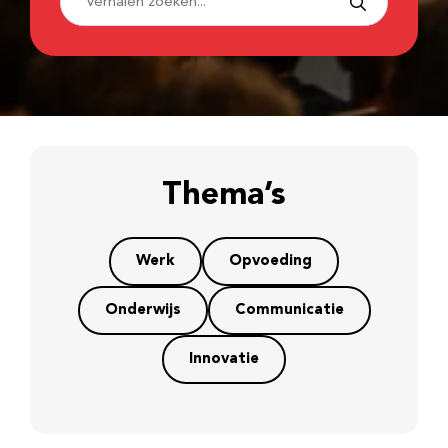
Thema’s
Werk
Opvoeding
Onderwijs
Communicatie
Innovatie