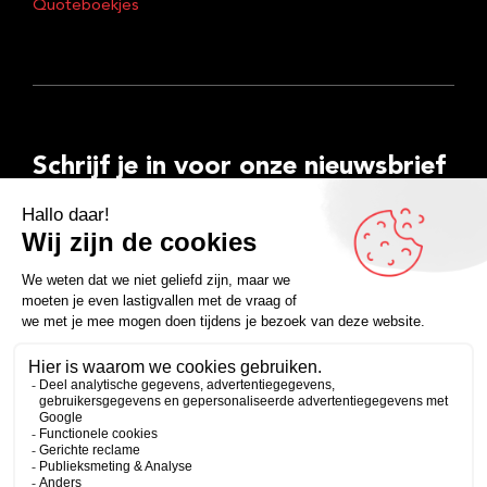
Quoteboekjes
Schrijf je in voor onze nieuwsbrief
E-
mailadres
Inschrijven
Facebook
Instagram
LinkedIn
YouTube
Spotify
Copyright 2026
Algemene voorwaarden