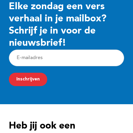
Elke zondag een vers
verhaal in je mailbox?
Schrijf je in voor de
nieuwsbrief!
E
-
m
Inschrijven
a
i
l
a
d
Heb jij ook een
r