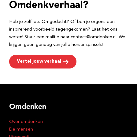
e
Omdenkverhaal?
s
Heb je zelf iets Omgedacht? Of ben je ergens een
inspirerend voorbeeld tegengekomen? Laat het ons
weten! Stuur een mailtje naar contact@omdenken.nl. We
krijgen geen genoeg van jullie hersenspinsels!
Vertel jouw verhaal
Omdenken
Over omdenken
De mensen