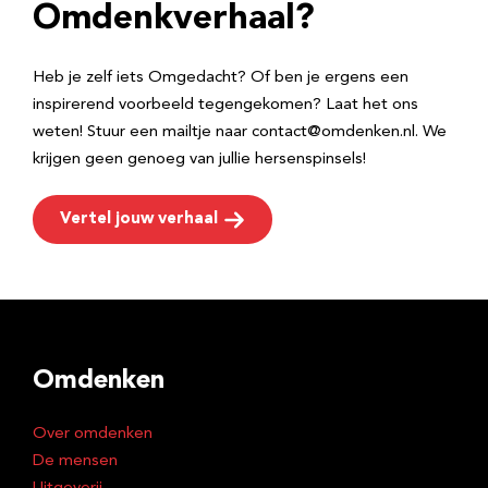
e
Omdenkverhaal?
s
Heb je zelf iets Omgedacht? Of ben je ergens een
inspirerend voorbeeld tegengekomen? Laat het ons
weten! Stuur een mailtje naar contact@omdenken.nl. We
krijgen geen genoeg van jullie hersenspinsels!
Vertel jouw verhaal
Omdenken
Over omdenken
De mensen