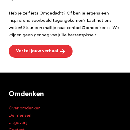
s
Heb je zelf iets Omgedacht? Of ben je ergens een
inspirerend voorbeeld tegengekomen? Laat het ons
weten! Stuur een mailtje naar contact@omdenken.nl. We
krijgen geen genoeg van jullie hersenspinsels!
Vertel jouw verhaal
Omdenken
Over omdenken
De mensen
Uitgeverij