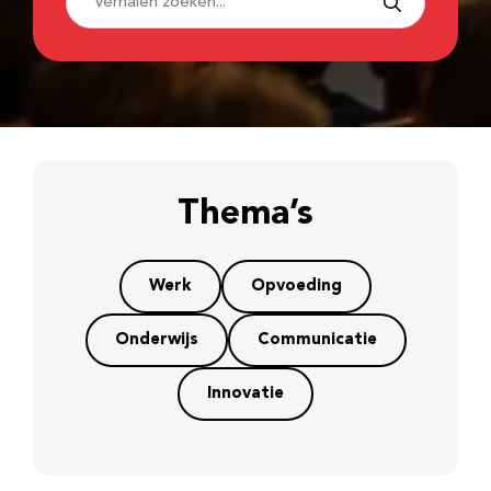
Thema’s
Werk
Opvoeding
Onderwijs
Communicatie
Innovatie