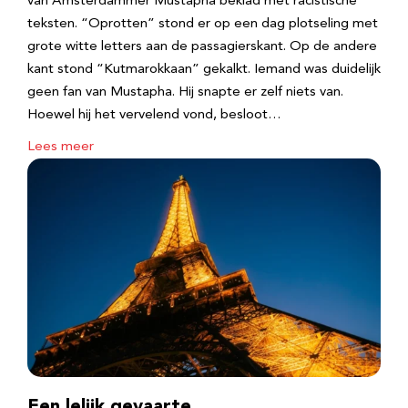
van Amsterdammer Mustapha beklad met racistische
teksten. “Oprotten” stond er op een dag plotseling met
grote witte letters aan de passagierskant. Op de andere
kant stond “Kutmarokkaan” gekalkt. Iemand was duidelijk
geen fan van Mustapha. Hij snapte er zelf niets van.
Hoewel hij het vervelend vond, besloot…
Lees meer
Een lelijk gevaarte