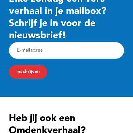
verhaal in je mailbox?
Schrijf je in voor de
nieuwsbrief!
E
-
m
Inschrijven
a
i
l
a
d
Heb jij ook een
r
e
Omdenkverhaal?