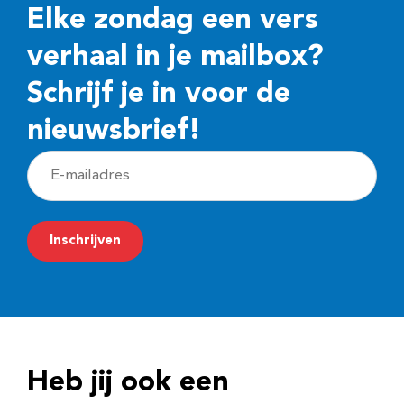
Elke zondag een vers
verhaal in je mailbox?
Schrijf je in voor de
nieuwsbrief!
E
-
m
Inschrijven
a
i
l
a
d
Heb jij ook een
r