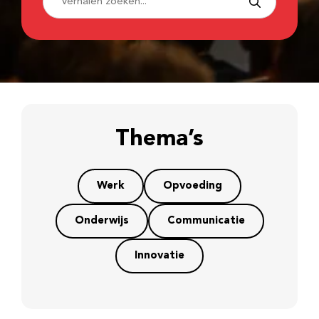
Thema’s
Werk
Opvoeding
Onderwijs
Communicatie
Innovatie