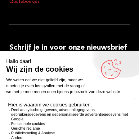
Quoteboekjes
Schrijf je in voor onze nieuwsbrief
E-
mailadres
Inschrijven
Facebook
Instagram
LinkedIn
YouTube
Spotify
Copyright 2026
Algemene voorwaarden