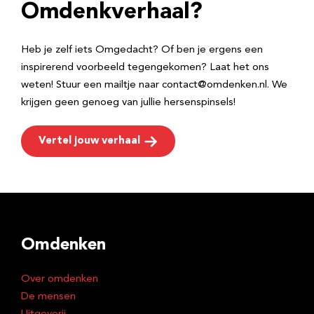
e
Omdenkverhaal?
s
Heb je zelf iets Omgedacht? Of ben je ergens een
inspirerend voorbeeld tegengekomen? Laat het ons
weten! Stuur een mailtje naar contact@omdenken.nl. We
krijgen geen genoeg van jullie hersenspinsels!
Vertel jouw verhaal
Omdenken
Over omdenken
De mensen