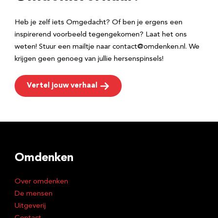
s
Heb je zelf iets Omgedacht? Of ben je ergens een
inspirerend voorbeeld tegengekomen? Laat het ons
weten! Stuur een mailtje naar contact@omdenken.nl. We
krijgen geen genoeg van jullie hersenspinsels!
Vertel jouw verhaal
Omdenken
Over omdenken
De mensen
Uitgeverij