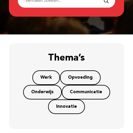
Thema’s
Werk
Opvoeding
Onderwijs
Communicatie
Innovatie