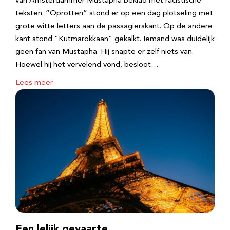
van Amsterdammer Mustapha beklad met racistische
teksten. “Oprotten” stond er op een dag plotseling met
grote witte letters aan de passagierskant. Op de andere
kant stond “Kutmarokkaan” gekalkt. Iemand was duidelijk
geen fan van Mustapha. Hij snapte er zelf niets van.
Hoewel hij het vervelend vond, besloot…
Lees meer
Een lelijk gevaarte