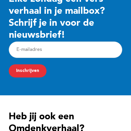
verhaal in je mailbox?
Schrijf je in voor de
nieuwsbrief!
E
-
m
Inschrijven
a
i
l
a
d
Heb jij ook een
r
e
Omdenkverhaal?