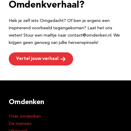
e
Omdenkverhaal?
s
Heb je zelf iets Omgedacht? Of ben je ergens een
inspirerend voorbeeld tegengekomen? Laat het ons
weten! Stuur een mailtje naar contact@omdenken.nl. We
krijgen geen genoeg van jullie hersenspinsels!
Vertel jouw verhaal
Omdenken
Over omdenken
De mensen