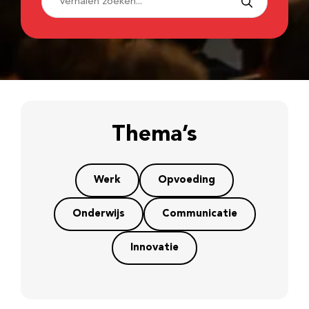
Thema’s
Werk
Opvoeding
Onderwijs
Communicatie
Innovatie