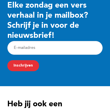
Elke zondag een vers
verhaal in je mailbox?
Schrijf je in voor de
nieuwsbrief!
E
-
m
Inschrijven
a
i
l
a
d
Heb jij ook een
r