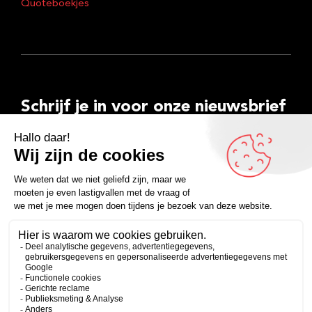
Quoteboekjes
Schrijf je in voor onze nieuwsbrief
E-
mailadres
Inschrijven
Facebook
Instagram
LinkedIn
YouTube
Spotify
Copyright 2026
Algemene voorwaarden