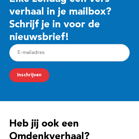
verhaal in je mailbox?
Schrijf je in voor de
nieuwsbrief!
E
-
m
Inschrijven
a
i
l
a
d
Heb jij ook een
r
e
Omdenkverhaal?