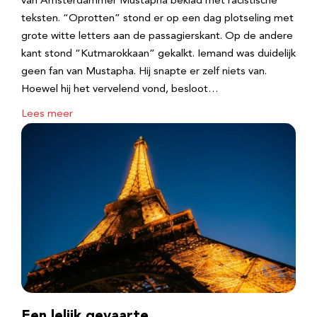
van Amsterdammer Mustapha beklad met racistische
teksten. “Oprotten” stond er op een dag plotseling met
grote witte letters aan de passagierskant. Op de andere
kant stond “Kutmarokkaan” gekalkt. Iemand was duidelijk
geen fan van Mustapha. Hij snapte er zelf niets van.
Hoewel hij het vervelend vond, besloot…
Lees meer
Een lelijk gevaarte