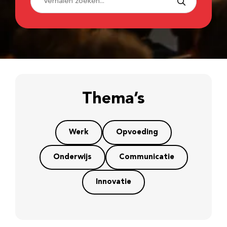
Thema’s
Werk
Opvoeding
Onderwijs
Communicatie
Innovatie