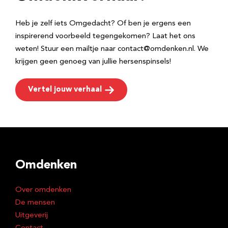
s
Heb je zelf iets Omgedacht? Of ben je ergens een
inspirerend voorbeeld tegengekomen? Laat het ons
weten! Stuur een mailtje naar contact@omdenken.nl. We
krijgen geen genoeg van jullie hersenspinsels!
Vertel jouw verhaal
Omdenken
Over omdenken
De mensen
Uitgeverij