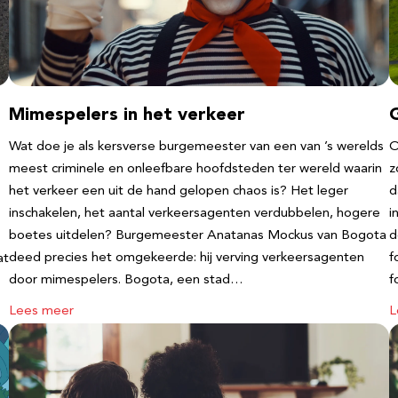
Mimespelers in het verkeer
Wat doe je als kersverse burgemeester van een van ’s werelds
O
meest criminele en onleefbare hoofdsteden ter wereld waarin
z
het verkeer een uit de hand gelopen chaos is? Het leger
d
inschakelen, het aantal verkeersagenten verdubbelen, hogere
i
boetes uitdelen? Burgemeester Anatanas Mockus van Bogota
d
deed precies het omgekeerde: hij verving verkeersagenten
f
at
door mimespelers. Bogota, een stad…
f
Lees meer
L