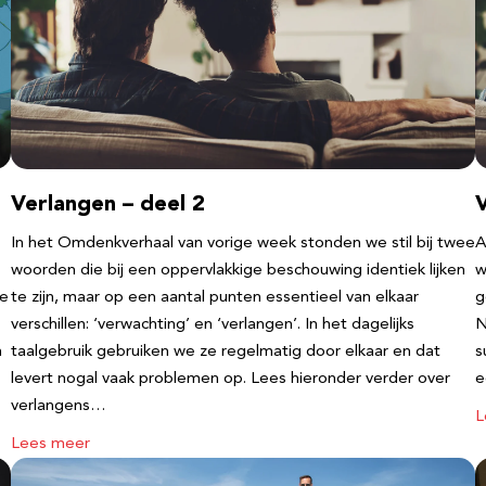
Verlangen – deel 2
V
In het Omdenkverhaal van vorige week stonden we stil bij twee
A
woorden die bij een oppervlakkige beschouwing identiek lijken
w
te
te zijn, maar op een aantal punten essentieel van elkaar
g
verschillen: ‘verwachting’ en ‘verlangen’. In het dagelijks
N
n
taalgebruik gebruiken we ze regelmatig door elkaar en dat
s
levert nogal vaak problemen op. Lees hieronder verder over
e
verlangens…
L
Lees meer