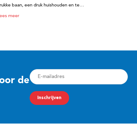
rukke baan, een druk huishouden en te…
ees meer
E
voor de
-
m
Inschrijven
a
i
l
a