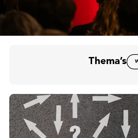
Thema’s
W