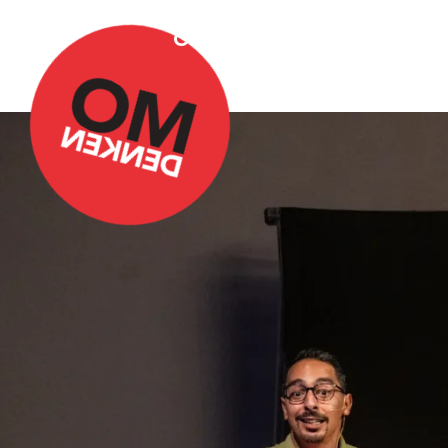
Over Omdenken
Podca