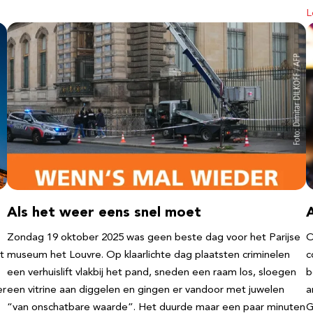
L
Als het weer eens snel moet
Zondag 19 oktober 2025 was geen beste dag voor het Parijse
O
t
museum het Louvre. Op klaarlichte dag plaatsten criminelen
c
een verhuislift vlakbij het pand, sneden een raam los, sloegen
b
er
een vitrine aan diggelen en gingen er vandoor met juwelen
a
“van onschatbare waarde”. Het duurde maar een paar minuten
G