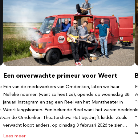
Een onverwachte primeur voor Weert
e
Eén van de medewerkers van Omdenken, laten we haar
E
Nelleke noemen (want zo heet ze), opende op woensdag 28
A
januari Instagram en zag een Reel van het Munttheater in
“
n.
Weert langskomen. Een bekende Reel want het waren beelden
l
at
van de Omdenken Theatershow. Het bijschrijft luidde: Zoals
“
verwacht loopt anders, op dinsdag 3 februari 2026 te zien…
M
v
Lees meer