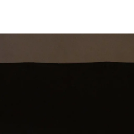
st
Theatershow
Training
Omdenkkrin