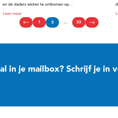
en de daders wisten te ontkomen op…
d
Lees meer
L
1
2
…
33
 in je mailbox? Schrijf je in 