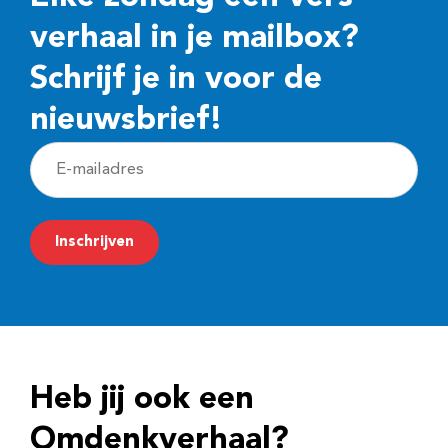
verhaal in je mailbox?
Schrijf je in voor de
nieuwsbrief!
E
-
m
Inschrijven
a
i
l
a
d
Heb jij ook een
r
e
Omdenkverhaal?