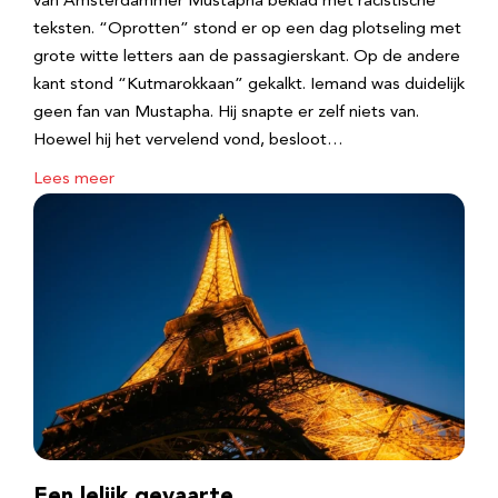
van Amsterdammer Mustapha beklad met racistische
teksten. “Oprotten” stond er op een dag plotseling met
grote witte letters aan de passagierskant. Op de andere
kant stond “Kutmarokkaan” gekalkt. Iemand was duidelijk
geen fan van Mustapha. Hij snapte er zelf niets van.
Hoewel hij het vervelend vond, besloot…
Lees meer
Een lelijk gevaarte