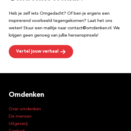
s
Heb je zelf iets Omgedacht? Of ben je ergens een
inspirerend voorbeeld tegengekomen? Laat het ons
weten! Stuur een mailtje naar contact@omdenken.nl. We
krijgen geen genoeg van jullie hersenspinsels!
Vertel jouw verhaal
Omdenken
Over omdenken
De mensen
Uitgeverij