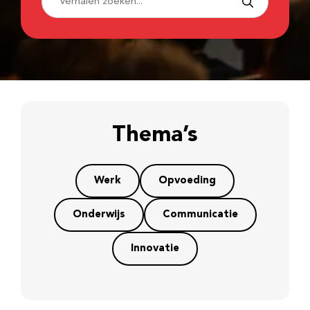
Thema’s
Werk
Opvoeding
Onderwijs
Communicatie
Innovatie