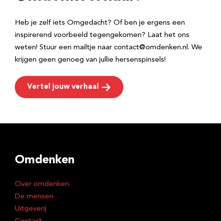
s
Heb je zelf iets Omgedacht? Of ben je ergens een
inspirerend voorbeeld tegengekomen? Laat het ons
weten! Stuur een mailtje naar contact@omdenken.nl. We
krijgen geen genoeg van jullie hersenspinsels!
Vertel jouw verhaal
Omdenken
Over omdenken
De mensen
Uitgeverij