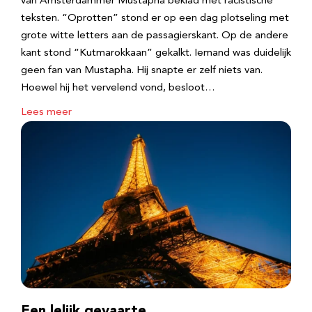
van Amsterdammer Mustapha beklad met racistische
teksten. “Oprotten” stond er op een dag plotseling met
grote witte letters aan de passagierskant. Op de andere
kant stond “Kutmarokkaan” gekalkt. Iemand was duidelijk
geen fan van Mustapha. Hij snapte er zelf niets van.
Hoewel hij het vervelend vond, besloot…
Lees meer
Een lelijk gevaarte