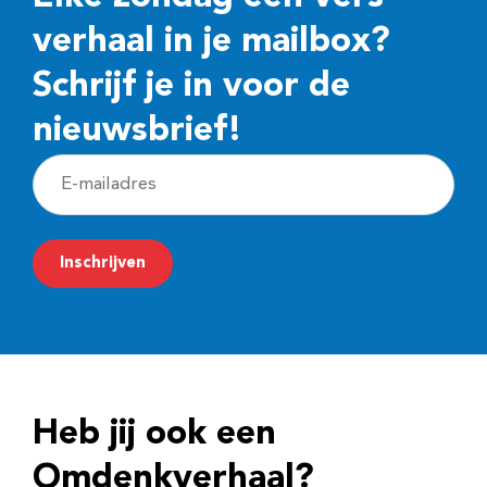
verhaal in je mailbox?
Schrijf je in voor de
nieuwsbrief!
E
-
m
Inschrijven
a
i
l
a
d
Heb jij ook een
r
e
Omdenkverhaal?