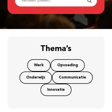
Thema’s
Werk
Opvoeding
Onderwijs
Communicatie
Innovatie