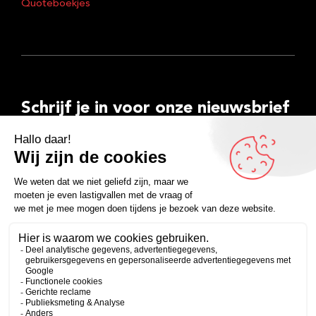
Quoteboekjes
Schrijf je in voor onze nieuwsbrief
E-
mailadres
Inschrijven
Facebook
Instagram
LinkedIn
YouTube
Spotify
Copyright 2026
Algemene voorwaarden