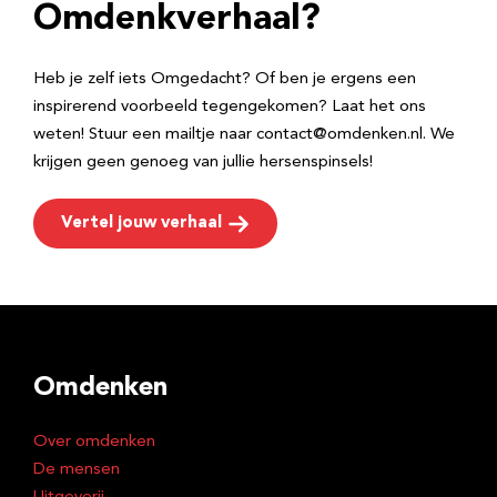
e
Omdenkverhaal?
s
Heb je zelf iets Omgedacht? Of ben je ergens een
inspirerend voorbeeld tegengekomen? Laat het ons
weten! Stuur een mailtje naar contact@omdenken.nl. We
krijgen geen genoeg van jullie hersenspinsels!
Vertel jouw verhaal
Omdenken
Over omdenken
De mensen