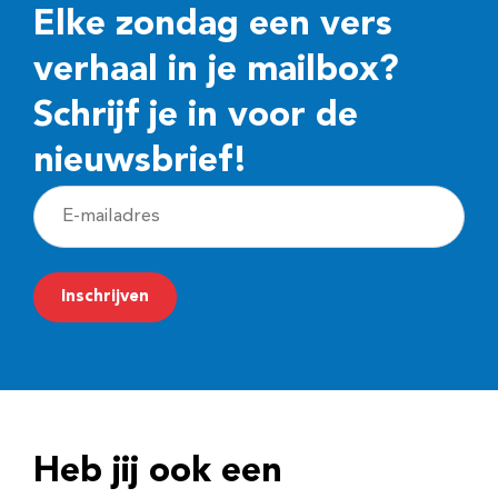
Elke zondag een vers
verhaal in je mailbox?
Schrijf je in voor de
nieuwsbrief!
E
-
m
Inschrijven
a
i
l
a
d
Heb jij ook een
r