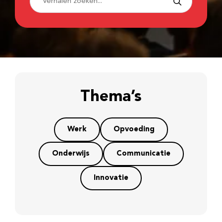
Thema’s
Werk
Opvoeding
Onderwijs
Communicatie
Innovatie