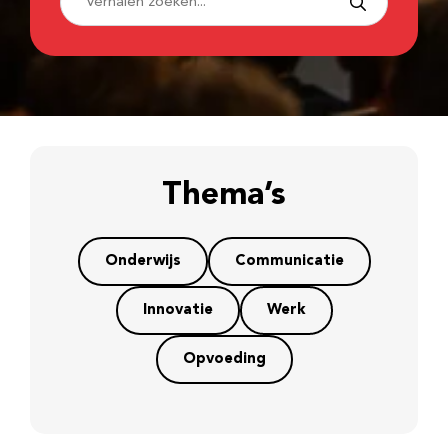
Thema’s
Onderwijs
Communicatie
Innovatie
Werk
Opvoeding