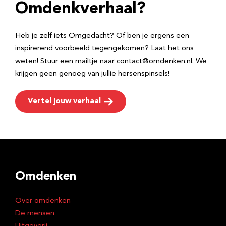
e
Omdenkverhaal?
s
Heb je zelf iets Omgedacht? Of ben je ergens een
inspirerend voorbeeld tegengekomen? Laat het ons
weten! Stuur een mailtje naar contact@omdenken.nl. We
krijgen geen genoeg van jullie hersenspinsels!
Vertel jouw verhaal
Omdenken
Over omdenken
De mensen