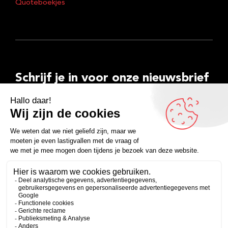
Quoteboekjes
Schrijf je in voor onze nieuwsbrief
E-
mailadres
Inschrijven
Facebook
Instagram
LinkedIn
YouTube
Spotify
Copyright 2026
Algemene voorwaarden