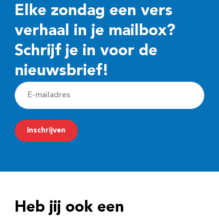
Elke zondag een vers
verhaal in je mailbox?
Schrijf je in voor de
nieuwsbrief!
E
-
m
Inschrijven
a
i
l
a
d
Heb jij ook een
r