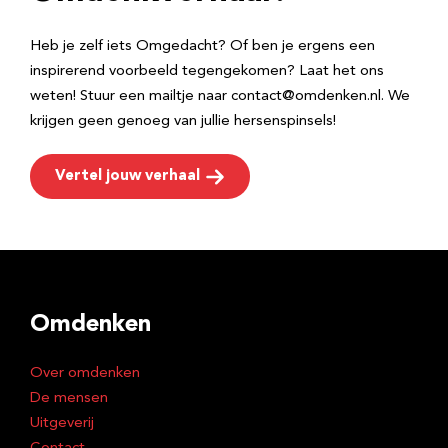
s
Heb je zelf iets Omgedacht? Of ben je ergens een
inspirerend voorbeeld tegengekomen? Laat het ons
weten! Stuur een mailtje naar contact@omdenken.nl. We
krijgen geen genoeg van jullie hersenspinsels!
Vertel jouw verhaal
Omdenken
Over omdenken
De mensen
Uitgeverij