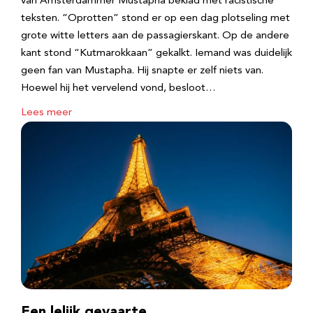
van Amsterdammer Mustapha beklad met racistische
teksten. “Oprotten” stond er op een dag plotseling met
grote witte letters aan de passagierskant. Op de andere
kant stond “Kutmarokkaan” gekalkt. Iemand was duidelijk
geen fan van Mustapha. Hij snapte er zelf niets van.
Hoewel hij het vervelend vond, besloot…
Lees meer
Een lelijk gevaarte