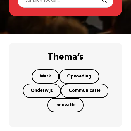
Thema’s
Werk
Opvoeding
Onderwijs
Communicatie
Innovatie