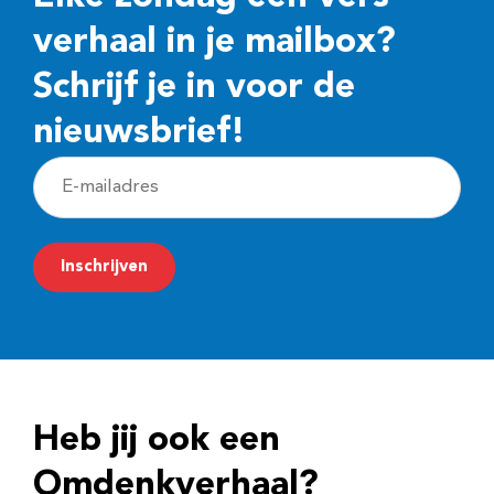
verhaal in je mailbox?
Schrijf je in voor de
nieuwsbrief!
E
-
m
Inschrijven
a
i
l
a
d
Heb jij ook een
r
e
Omdenkverhaal?