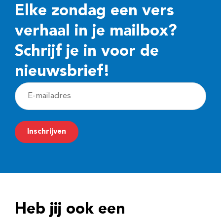
Elke zondag een vers
verhaal in je mailbox?
Schrijf je in voor de
nieuwsbrief!
E
-
m
Inschrijven
a
i
l
a
d
Heb jij ook een
r