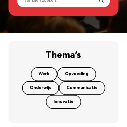
Thema’s
Werk
Opvoeding
Onderwijs
Communicatie
Innovatie