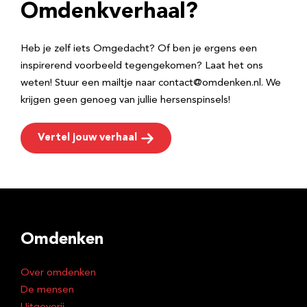
e
Omdenkverhaal?
s
Heb je zelf iets Omgedacht? Of ben je ergens een
inspirerend voorbeeld tegengekomen? Laat het ons
weten! Stuur een mailtje naar contact@omdenken.nl. We
krijgen geen genoeg van jullie hersenspinsels!
Vertel jouw verhaal
Omdenken
Over omdenken
De mensen