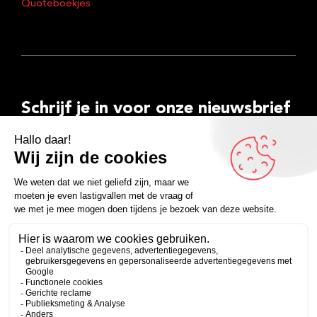
Quoteboekjes
Schrijf je in voor onze nieuwsbrief
E-
mailadres
Inschrijven
Facebook
Instagram
LinkedIn
YouTube
Spotify
Copyright 2026
Algemene voorwaarden