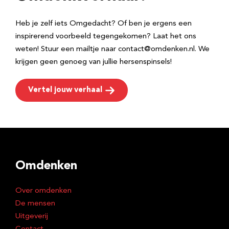
s
Heb je zelf iets Omgedacht? Of ben je ergens een
inspirerend voorbeeld tegengekomen? Laat het ons
weten! Stuur een mailtje naar contact@omdenken.nl. We
krijgen geen genoeg van jullie hersenspinsels!
Vertel jouw verhaal
Omdenken
Over omdenken
De mensen
Uitgeverij