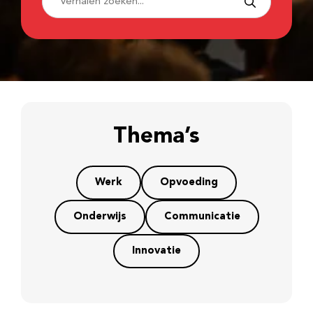
Thema’s
Werk
Opvoeding
Onderwijs
Communicatie
Innovatie