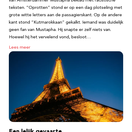
van Amsterdammer Mustapha beklad met racistische
teksten. “Oprotten” stond er op een dag plotseling met
grote witte letters aan de passagierskant. Op de andere
kant stond “Kutmarokkaan” gekalkt. Iemand was duidelijk
geen fan van Mustapha. Hij snapte er zelf niets van.
Hoewel hij het vervelend vond, besloot…
Lees meer
Een lelijk gevaarte