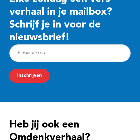
verhaal in je mailbox?
Schrijf je in voor de
nieuwsbrief!
E
-
m
Inschrijven
a
i
l
a
d
Heb jij ook een
r
e
Omdenkverhaal?