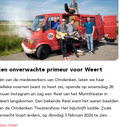
Een onverwachte primeur voor Weert
én van de medewerkers van Omdenken, laten we haar
elleke noemen (want zo heet ze), opende op woensdag 28
anuari Instagram en zag een Reel van het Munttheater in
eert langskomen. Een bekende Reel want het waren beelden
an de Omdenken Theatershow. Het bijschrijft luidde: Zoals
erwacht loopt anders, op dinsdag 3 februari 2026 te zien…
ees meer