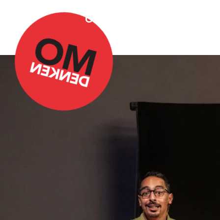
Over Omdenken
Podca