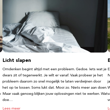
Licht slapen
Omdenken begint altijd met een probleem. Gedoe. Iets wat je
E
dwars zit of tegenwerkt. Je wilt er vanaf. Vaak probeer je het
N
probleem daarom zo snel mogelijk te laten verdwijnen door
j
e
het op te lossen. Soms lukt dat. Mooi zo. Niets meer aan doen.
W
n
Maar vaak genoeg blijken jouw oplossingen niet te werken. Wat
v
doe…
v
Lees meer
L