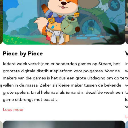
Piece by Piece
V
Iedere week verschijnen er honderden games op Steam, het
I
grootste digitale distributieplatform voor pc-games. Voor de
w
makers van die games is het dus een grote uitdaging om op te
t
ij
vallen in de massa. Zeker als kleine maker tussen de bekende
v
grote spelers. En al helemaal als iemand in dezelfde week een
t
game uitbrengt met exact…
l
v
Lees meer
L