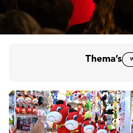
Thema’s
W