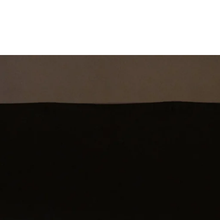
st
Theatershow
Training
Omdenkkrin