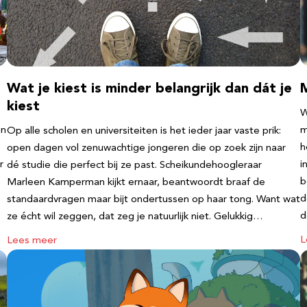
Wat je kiest is minder belangrijk dan dát je
kiest
W
en
m
Op alle scholen en universiteiten is het ieder jaar vaste prik:
h
open dagen vol zenuwachtige jongeren die op zoek zijn naar
r
i
dé studie die perfect bij ze past. Scheikundehoogleraar
b
Marleen Kamperman kijkt ernaar, beantwoordt braaf de
d
standaardvragen maar bijt ondertussen op haar tong. Want wat
d
ze écht wil zeggen, dat zeg je natuurlijk niet. Gelukkig…
L
Lees meer