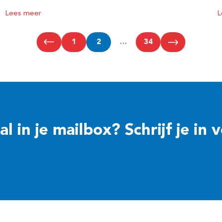
Lees meer
L
1
2
…
34
 in je mailbox? Schrijf je in 