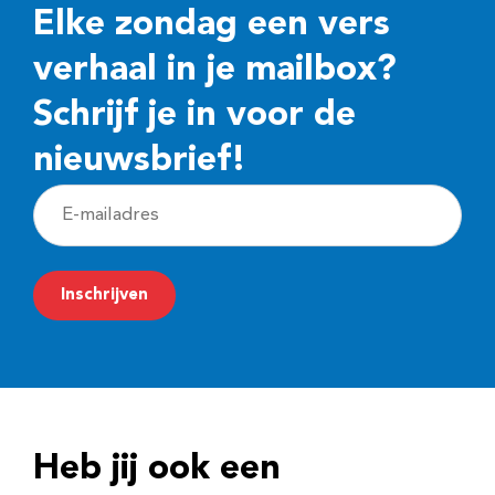
Elke zondag een vers
verhaal in je mailbox?
Schrijf je in voor de
nieuwsbrief!
E
-
m
Inschrijven
a
i
l
a
d
Heb jij ook een
r