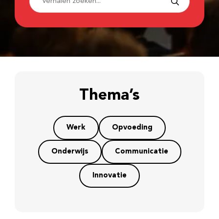
Thema’s
Werk
Opvoeding
Onderwijs
Communicatie
Innovatie