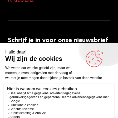
Quoteboekjes
Schrijf je in voor onze nieuwsbrief
E-
mailadres
Inschrijven
Facebook
Instagram
LinkedIn
YouTube
Spotify
Copyright 2026
Algemene voorwaarden