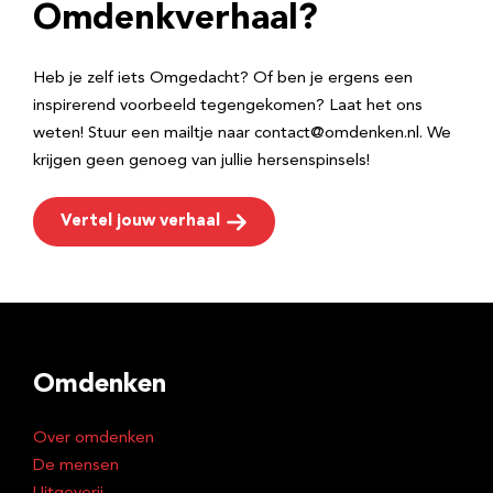
e
Omdenkverhaal?
s
Heb je zelf iets Omgedacht? Of ben je ergens een
inspirerend voorbeeld tegengekomen? Laat het ons
weten! Stuur een mailtje naar contact@omdenken.nl. We
krijgen geen genoeg van jullie hersenspinsels!
Vertel jouw verhaal
Omdenken
Over omdenken
De mensen