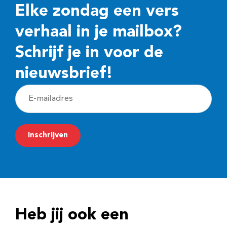
Elke zondag een vers
verhaal in je mailbox?
Schrijf je in voor de
nieuwsbrief!
E
-
m
Inschrijven
a
i
l
a
d
Heb jij ook een
r