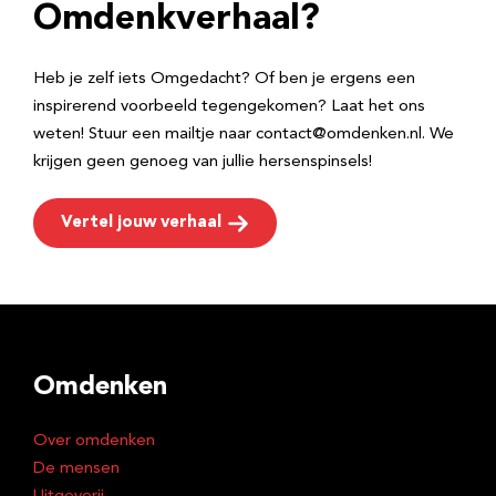
e
Omdenkverhaal?
s
Heb je zelf iets Omgedacht? Of ben je ergens een
inspirerend voorbeeld tegengekomen? Laat het ons
weten! Stuur een mailtje naar contact@omdenken.nl. We
krijgen geen genoeg van jullie hersenspinsels!
Vertel jouw verhaal
Omdenken
Over omdenken
De mensen