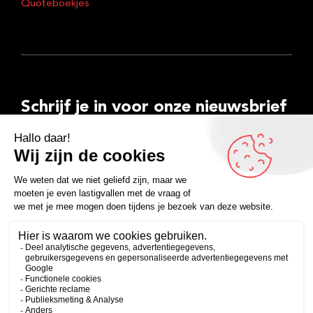
Quoteboekjes
Schrijf je in voor onze nieuwsbrief
E-
mailadres
Inschrijven
Facebook
Instagram
LinkedIn
YouTube
Spotify
Copyright 2026
Algemene voorwaarden