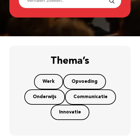
Thema’s
Werk
Opvoeding
Onderwijs
Communicatie
Innovatie