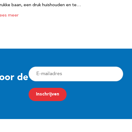
rukke baan, een druk huishouden en te…
ees meer
E
voor de
-
m
Inschrijven
a
i
l
a