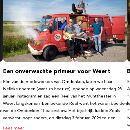
Een onverwachte primeur voor Weert
e
Eén van de medewerkers van Omdenken, laten we haar
E
Nelleke noemen (want zo heet ze), opende op woensdag 28
A
januari Instagram en zag een Reel van het Munttheater in
“
n.
Weert langskomen. Een bekende Reel want het waren beelden
l
at
van de Omdenken Theatershow. Het bijschrijft luidde: Zoals
“
verwacht loopt anders, op dinsdag 3 februari 2026 te zien…
M
v
Lees meer