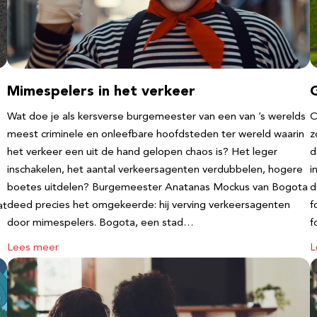
Mimespelers in het verkeer
Wat doe je als kersverse burgemeester van een van ’s werelds
O
meest criminele en onleefbare hoofdsteden ter wereld waarin
z
het verkeer een uit de hand gelopen chaos is? Het leger
d
inschakelen, het aantal verkeersagenten verdubbelen, hogere
i
boetes uitdelen? Burgemeester Anatanas Mockus van Bogota
d
deed precies het omgekeerde: hij verving verkeersagenten
f
at
door mimespelers. Bogota, een stad…
f
Lees meer
L