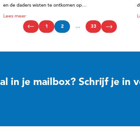
en de daders wisten te ontkomen op…
d
Lees meer
L
1
2
…
33
 in je mailbox? Schrijf je in 