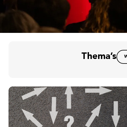
Thema’s
W