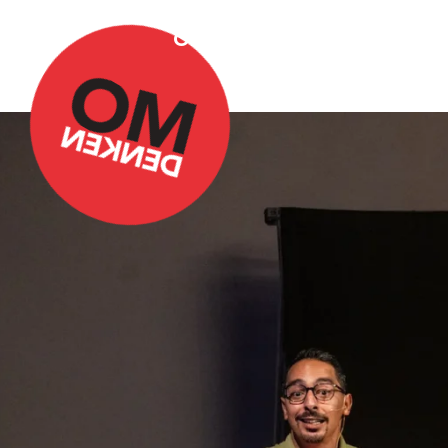
Over Omdenken
Podca