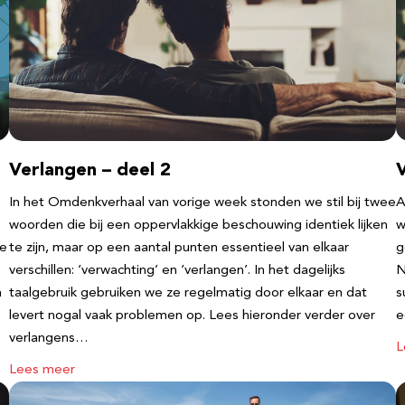
Verlangen – deel 2
V
In het Omdenkverhaal van vorige week stonden we stil bij twee
A
woorden die bij een oppervlakkige beschouwing identiek lijken
w
te
te zijn, maar op een aantal punten essentieel van elkaar
g
verschillen: ‘verwachting’ en ‘verlangen’. In het dagelijks
N
n
taalgebruik gebruiken we ze regelmatig door elkaar en dat
s
levert nogal vaak problemen op. Lees hieronder verder over
e
verlangens…
L
Lees meer