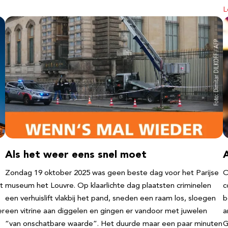
L
Als het weer eens snel moet
Zondag 19 oktober 2025 was geen beste dag voor het Parijse
O
t
museum het Louvre. Op klaarlichte dag plaatsten criminelen
c
een verhuislift vlakbij het pand, sneden een raam los, sloegen
b
er
een vitrine aan diggelen en gingen er vandoor met juwelen
a
“van onschatbare waarde”. Het duurde maar een paar minuten
G