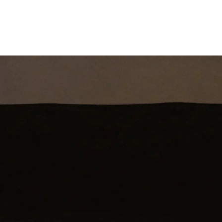
st
Theatershow
Training
Omdenkkrin